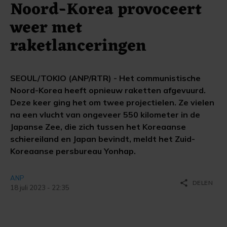
Noord-Korea provoceert
weer met
raketlanceringen
SEOUL/TOKIO (ANP/RTR) - Het communistische
Noord-Korea heeft opnieuw raketten afgevuurd.
Deze keer ging het om twee projectielen. Ze vielen
na een vlucht van ongeveer 550 kilometer in de
Japanse Zee, die zich tussen het Koreaanse
schiereiland en Japan bevindt, meldt het Zuid-
Koreaanse persbureau Yonhap.
ANP
share
DELEN
18 juli 2023 - 22:35