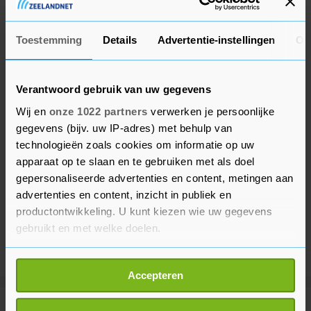
van de leiders van Zuid-Korea en Japan.
Toestemming
Details
Advertentie-instellingen
Ov
Verantwoord gebruik van uw gegevens
Wij en
onze 1022 partners
verwerken je persoonlijke
gegevens (bijv. uw IP-adres) met behulp van
technologieën zoals cookies om informatie op uw
apparaat op te slaan en te gebruiken met als doel
gepersonaliseerde advertenties en content, metingen aan
advertenties en content, inzicht in publiek en
productontwikkeling. U kunt kiezen wie uw gegevens
gebruikt en met welke doelen.
Als u het toestaat, willen we ook graag:
Accepteren
Informatie verzamelen over uw geografische
locatie, die tot een paar meter nauwkeurig kan zijn