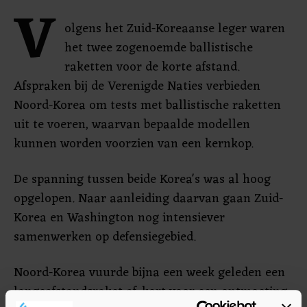
V
olgens het Zuid-Koreaanse leger waren
het twee zogenoemde ballistische
raketten voor de korte afstand.
Afspraken bij de Verenigde Naties verbieden
Noord-Korea om tests met ballistische raketten
uit te voeren, waarvan bepaalde modellen
kunnen worden voorzien van een kernkop.
De spanning tussen beide Korea's was al hoog
opgelopen. Naar aanleiding daarvan gaan Zuid-
Korea en Washington nog intensiever
samenwerken op defensiegebied.
Noord-Korea vuurde bijna een week geleden een
langeafstandsraket af, kort voor een ontmoeting