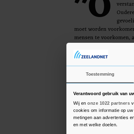
"O
versta
Oudere
gevoeli
moet worden voorkomen
mensen te voorkomen, a
"Wij gaan met de onderw
opvang van kinderen in 
belangrijker dan het ku
Toestemming
zei Weterings.
Verantwoord gebruik van u
Wij en
onze 1022 partners
v
cookies om informatie op uw 
metingen aan advertenties en
en met welke doelen.