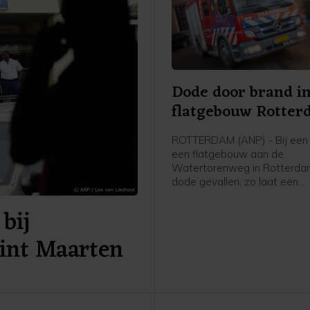
Dode door brand i
flatgebouw Rotte
ROTTERDAM (ANP) - Bij een 
een flatgebouw aan de
Watertorenweg in Rotterdam
dode gevallen, zo laat een
woordvoerder van de Veiligh
bij
Rijnmond weten.
Sint Maarten