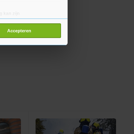
g kan zijn
erprinting)
t
detailgedeelte
in. U kunt uw
Accepteren
p onze cookiepagina kun je