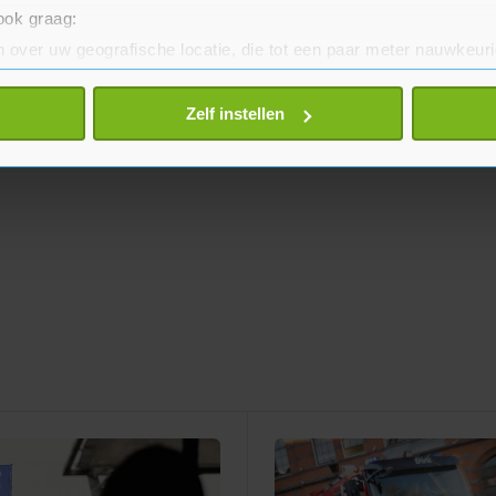
 ook graag:
 over uw geografische locatie, die tot een paar meter nauwkeuri
eren door het actief te scannen op specifieke eigenschappen (fing
onlijke gegevens worden verwerkt en stel uw voorkeuren in he
Zelf instellen
jzigen of intrekken in de Cookieverklaring.
te beter en wordt jouw bezoek makkelijker en persoonlijker. O
je gemaakte keuze altijd wijzigen of intrekken.