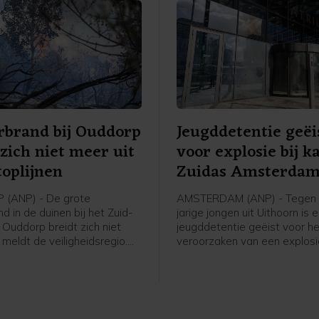
rbrand bij Ouddorp
Jeugddetentie geëi
 zich niet meer uit
voor explosie bij k
toplijnen
Zuidas Amsterda
(ANP) - De grote
AMSTERDAM (ANP) - Tegen 
d in de duinen bij het Zuid-
jarige jongen uit Uithoorn is 
 Ouddorp breidt zich niet
jeugddetentie geëist voor h
, meldt de veiligheidsregio.
veroorzaken van een explosie
hte stoplijnen houden de
Atrium, een kantoorgebouw 
ing van het vuur tegen. De
Zuidas in Amsterdam. De ex
 maakt stoplijnen door met
was in de nacht van 15 op 1
sproeiers een strook
g nat te maken.