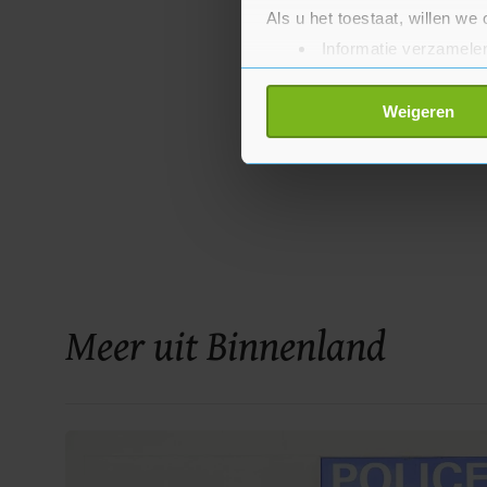
Als u het toestaat, willen we
Informatie verzamelen
Uw apparaat identific
Lees meer over hoe uw perso
Weigeren
toestemming op elk moment wi
Met cookies werkt onze websi
ons cookiebeleid bekijken en 
Meer uit Binnenland