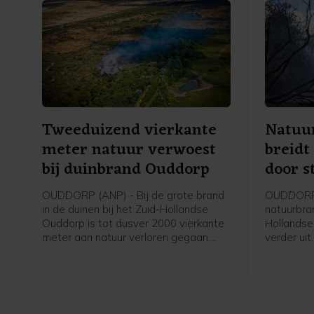
Tweeduizend vierkante
Natuu
meter natuur verwoest
breidt
bij duinbrand Ouddorp
door s
OUDDORP (ANP) - Bij de grote brand
OUDDORP 
in de duinen bij het Zuid-Hollandse
natuurbran
Ouddorp is tot dusver 2000 vierkante
Hollandse
meter aan natuur verloren gegaan.
verder uit
Dat meldt een woordvoerder van de
Aangebrac
veiligheidsregio. De brand ontstond
verspreid
donderdagmiddag en verspreidt zich
brandweer
sinds donderdagavond niet verder,
speciale 
maar is nog niet onder controle.
begroeiin