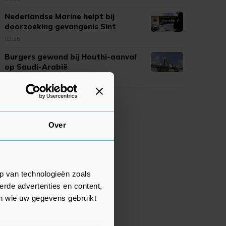
Nederlandse Marine helpt bij
doorzoeking gevangenis Sint
Maarten
02:25
Burgers gewond bij Houthi-aanval
op Saudi-Arabië
02:22
Over
p van technologieën zoals
erde advertenties en content,
en wie uw gegevens gebruikt