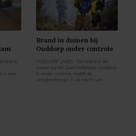
n
Brand in duinen bij
rdam
Ouddorp onder controle
brand in
OUDDORP (ANP) - De brand in de
duinen bij het Zuid-Hollandse Ouddorp
 is een
is onder controle, meldt de
veiligheidsregio. In de nacht van
eidsregio
donderdag op vrijdag blijft nog een
aantal brandweervoertuigen ter
plaatse om eventueel oplaaiende
vuurhaarden te blussen.
Vrijdagochtend gaat het waterschap
het gebied verder "strippen" om vuur
dat mogelijk nog in de grond zit te
doven.