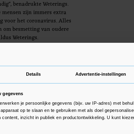
ndig", benadrukte Weterings.
 mensen zijn immers extra
g voor het coronavirus. Alles
 om besmetting van oudere
ldus Weterings.
ijskoepels praten over de
scholen. Die opvang is
nnen geven van goed onderwijs",
Details
Advertentie-instellingen
w gegevens
erwerken je persoonlijke gegevens (bijv. uw IP-adres) met behul
apparaat op te slaan en te gebruiken met als doel gepersonalise
 content, inzicht in publiek en productontwikkeling. U kunt kiez