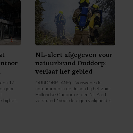
st
NL-alert afgegeven voor
antoor
natuurbrand Ouddorp:
m
verlaat het gebied
een 17-
OUDDORP (ANP) - Vanwege de
een jaar
natuurbrand in de duinen bij het Zuid-
et
Hollandse Ouddorp is een NL-Alert
 bij het
verstuurd. "Voor de eigen veiligheid is
aan de
het belangrijk om het gebied te
plosie
verlaten en uit de rook te blijven",
6 maart.
meldt de veiligheidsregio.