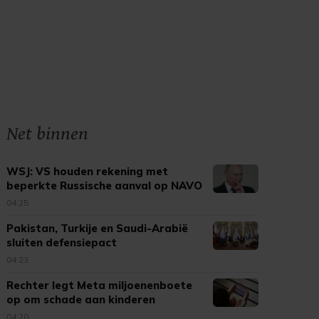
Net binnen
WSJ: VS houden rekening met
beperkte Russische aanval op NAVO
04:25
Pakistan, Turkije en Saudi-Arabië
sluiten defensiepact
04:23
Rechter legt Meta miljoenenboete
op om schade aan kinderen
04:20