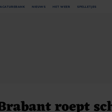
ACATUREBANK
NIEUWS
HET WEER
SPELLETJES
rabant roept sc