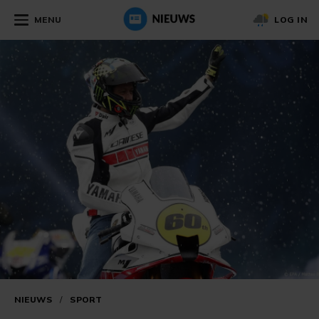
MENU
LOG IN
NIEUWS
/
SPORT