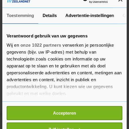
Toestemming
Details
Advertentie-instellingen
Ov
Verantwoord gebruik van uw gegevens
Wij en
onze 1022 partners
verwerken je persoonlijke
gegevens (bijv. uw IP-adres) met behulp van
technologieën zoals cookies om informatie op uw
apparaat op te slaan en te gebruiken met als doel
gepersonaliseerde advertenties en content, metingen aan
advertenties en content, inzicht in publiek en
productontwikkeling. U kunt kiezen wie uw gegevens
gebruikt en met welke doelen.
Als u het toestaat, willen we ook graag:
Accepteren
Informatie verzamelen over uw geografische
locatie, die tot een paar meter nauwkeurig kan zijn
Meer uit Sport