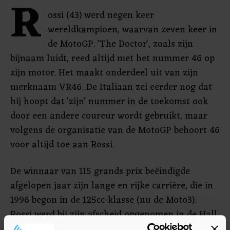
R
ossi (43) werd negen keer
wereldkampioen, waarvan zeven keer in
de MotoGP. 'The Doctor', zoals zijn
bijnaam luidt, reed altijd met het nummer 46 op
zijn motor. Het maakt onderdeel uit van zijn
merknaam VR46. De Italiaan zei eerder nog dat
hij hoopt dat 'zijn' nummer in de toekomst ook
door een andere coureur wordt gebruikt, maar
volgens de organisatie van de MotoGP behoort 46
voor altijd toe aan Rossi.
De winnaar van 115 grands prix beëindigde
afgelopen jaar zijn lange en rijke carrière, die in
1996 begon in de 125cc-klasse (nu de Moto3).
Rossi werd bij zijn afscheid opgenomen in de Hall
of Fame van de MotoGP.