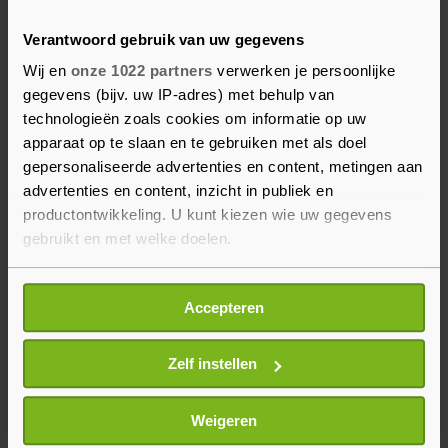
gemaakt. Het hele land heeft hun punt gehoord."
Verantwoord gebruik van uw gegevens
Wij en
onze 1022 partners
verwerken je persoonlijke
Ook veel inwoners van Ottawa hebben genoeg
gegevens (bijv. uw IP-adres) met behulp van
van de bezetting van hun stad. Een
technologieën zoals cookies om informatie op uw
internetpetitie waarin de politie wordt
apparaat op te slaan en te gebruiken met als doel
opgeroepen om in te grijpen is meer dan 40.000
gepersonaliseerde advertenties en content, metingen aan
keer ondertekend. Het hoofd van de
advertenties en content, inzicht in publiek en
hoofdstedelijke politie zegt echter onvoldoende
productontwikkeling. U kunt kiezen wie uw gegevens
gebruikt en met welke doelen.
agenten te hebben om de blokkades te
beëindigen.
Als u het toestaat, willen we ook graag:
Accepteren
Informatie verzamelen over uw geografische
locatie, die tot een paar meter nauwkeurig kan zijn
Uw apparaat identificeren door het actief te
Zelf instellen
scannen op specifieke eigenschappen (fingerprinting)
Lees meer over hoe uw persoonlijke gegevens worden
Weigeren
verwerkt en stel uw voorkeuren in het
detailgedeelte
in.