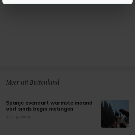
U kunt uw toestemming op elk moment wijzigen of
intrekken in de Cookieverklaring.
Met cookies werkt onze website beter en wordt jouw
bezoek makkelijker en persoonlijker. Op
onze cookiepagina kun je ons cookiebeleid bekijken en je
gemaakte keuze altijd wijzigen of intrekken.
Meer uit Buitenland
Spanje evenaart warmste maand
ooit sinds begin metingen
2 uur geleden