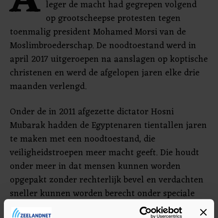
A
leger de macht had gegrepen volgend
op grootscheepse protesten tegen
toenmalig president Mohamed Morsi van de
Moslimbroederschap. De noodtoestand werd in
april 2017 uitgeroepen na aanslagen op koptische
christenen en werd de afgelopen jaren elke drie
maanden verlengd.
Onder de in 2011 afgezette dictator Hosni
Mubarak hadden de Egyptenaren tientallen jaren
te maken met een noodtoestand, die
veiligheidstroepen meer macht geeft. Die houdt
onder meer in dat mensen kunnen worden
opgepakt zonder rechterlijk bevel en verdachten
sneller kunnen worden berecht onder speciale
rechtbanken.