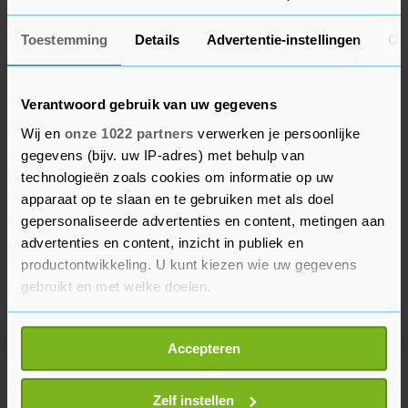
Toestemming
Details
Advertentie-instellingen
Ov
Verantwoord gebruik van uw gegevens
Wij en
onze 1022 partners
verwerken je persoonlijke
gegevens (bijv. uw IP-adres) met behulp van
technologieën zoals cookies om informatie op uw
apparaat op te slaan en te gebruiken met als doel
gepersonaliseerde advertenties en content, metingen aan
advertenties en content, inzicht in publiek en
productontwikkeling. U kunt kiezen wie uw gegevens
gebruikt en met welke doelen.
Als u het toestaat, willen we ook graag:
Accepteren
Informatie verzamelen over uw geografische
locatie, die tot een paar meter nauwkeurig kan zijn
Meer uit Buitenland
Uw apparaat identificeren door het actief te
Zelf instellen