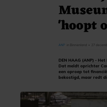
Museum
'hoopt 
ANP
in Binnenland
27 decemb
•
DEN HAAG (ANP) - Het 
Dat meldt oprichter Ca
een oproep tot financië
bekostigd, maar redt d