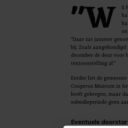
"W
ij
ha
ha
on
"Daar zat jammer genoe
bij. Zoals aangekondigd
december de deur voor h
tentoonstelling af."
Eerder liet de gemeente
Couperus Museum in het 
heeft gekregen, maar dat
subsidieperiode geen aa
Eventuele doorstar