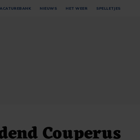
ACATUREBANK
NIEUWS
HET WEER
SPELLETJES
jdend Couperus