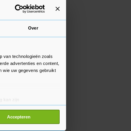
Over
p van technologieën zoals
erde advertenties en content,
en wie uw gegevens gebruikt
g kan zijn
erprinting)
t
detailgedeelte
in. U kunt uw
Accepteren