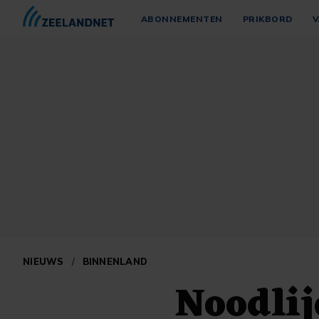
ABONNEMENTEN
PRIKBORD
V
NIEUWS
/
BINNENLAND
Noodli