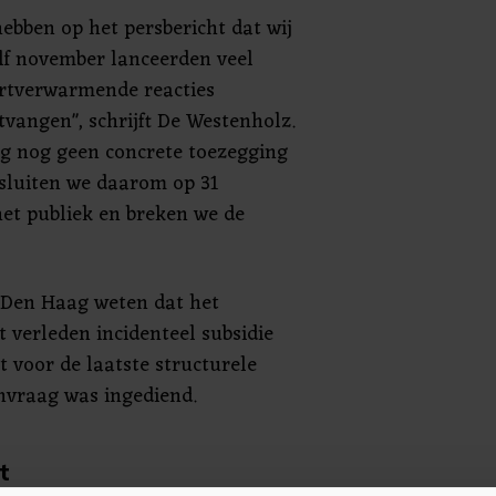
 hebben op het persbericht dat wij
lf november lanceerden veel
rtverwarmende reacties
tvangen", schrijft De Westenholz.
g nog geen concrete toezegging
 sluiten we daarom op 31
et publiek en breken we de
 Den Haag weten dat het
verleden incidenteel subsidie
 voor de laatste structurele
nvraag was ingediend.
t