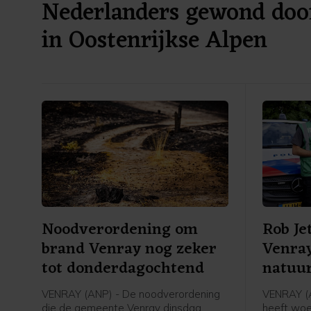
Nederlanders gewond door
in Oostenrijkse Alpen
Noodverordening om
Rob Je
brand Venray nog zeker
Venray
tot donderdagochtend
natuur
dank u
VENRAY (ANP) - De noodverordening
VENRAY (A
die de gemeente Venray dinsdag
heeft wo