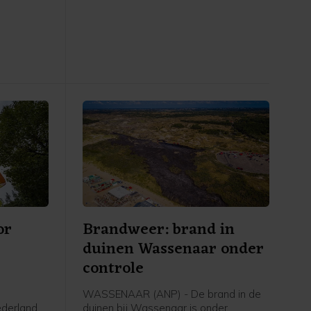
dt de
bekend.
d brak
rand uit.
gemeld
 was.
or
Brandweer: brand in
duinen Wassenaar onder
controle
WASSENAAR (ANP) - De brand in de
ederland
duinen bij Wassenaar is onder