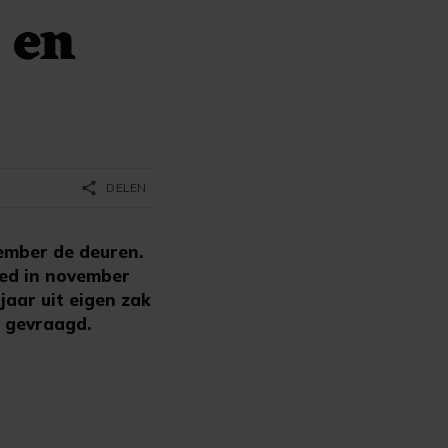
 en
share
DELEN
ember de deuren.
eed in november
jaar uit eigen zak
p gevraagd.