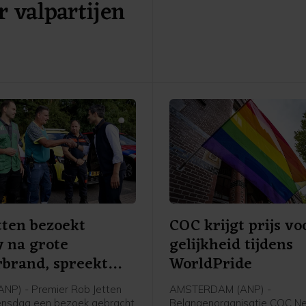
 valpartijen
Oostrum en Venray. Dat mel
veiligheidsregio. In het gebie
deze week een grote natuurb
Op woensdagmiddag werd 
dat de brand onder controle
tten bezoekt
COC krijgt prijs vo
 na grote
gelijkheid tijdens
brand, spreekt
WorldPride
it
NP) - Premier Rob Jetten
AMSTERDAM (ANP) -
ensdag een bezoek gebracht
Belangenorganisatie COC N