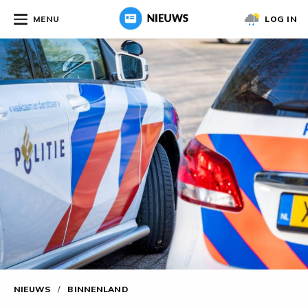
MENU
LOG IN
NIEUWS
/
BINNENLAND