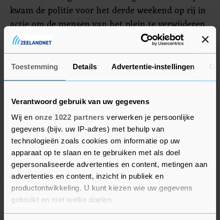
kwam de politie voor het derde weekend op rij in
actie om de mensen van het plein te verwijderen.
Daarbij werden agenten met voorwerpen
bekogeld. Het plein is volgens de politie beheerst
ontruimd. De inzet van het waterkanon was dit
Toestemming
Details
Advertentie-instellingen
Ov
keer niet nodig.
Verantwoord gebruik van uw gegevens
Wij en
onze 1022 partners
verwerken je persoonlijke
gegevens (bijv. uw IP-adres) met behulp van
technologieën zoals cookies om informatie op uw
apparaat op te slaan en te gebruiken met als doel
gepersonaliseerde advertenties en content, metingen aan
advertenties en content, inzicht in publiek en
productontwikkeling. U kunt kiezen wie uw gegevens
gebruikt en met welke doelen.