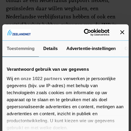
omdat ze een Nederlands paspoort hebben,
gezinsleden daar willen weghalen, een
Nederlandse verblijfsstatus hebben of ook een
positief besluit hebben gekregen van de IND in
het kader van gezinshereniging.
Tot nu toe heeft het ministerie ruim tachtig
Toestemming
Details
Advertentie-instellingen
Ov
mensen uit Gaza gekregen, meldt Buitenlandse
Zaken in de update.
Verantwoord gebruik van uw gegevens
Wij en
onze 1022 partners
verwerken je persoonlijke
gegevens (bijv. uw IP-adres) met behulp van
technologieën zoals cookies om informatie op uw
apparaat op te slaan en te gebruiken met als doel
gepersonaliseerde advertenties en content, metingen aan
advertenties en content, inzicht in publiek en
productontwikkeling. U kunt kiezen wie uw gegevens
gebruikt en met welke doelen.