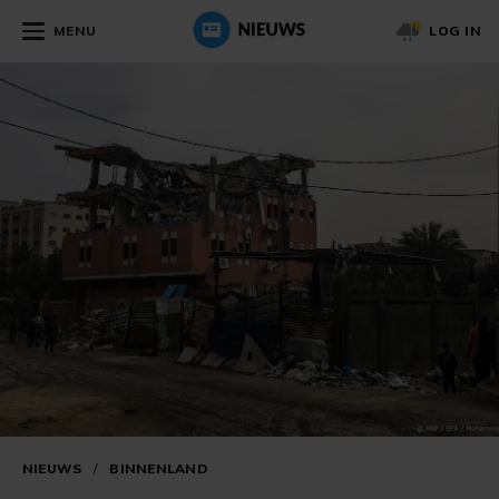
MENU
LOG IN
NIEUWS
/
BINNENLAND