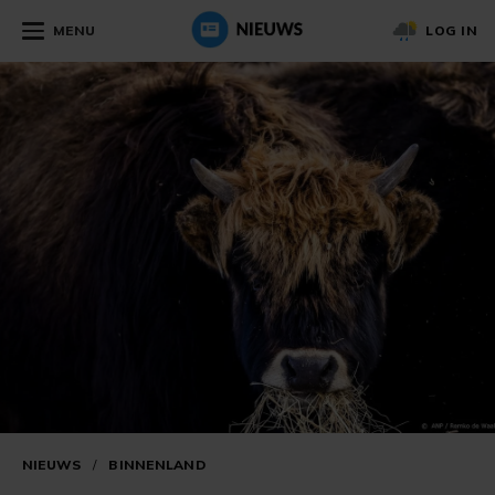
MENU
LOG IN
NIEUWS
/
BINNENLAND