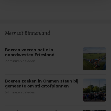
Met cookies werkt onze website beter en wordt jouw
bezoek makkelijker en persoonlijker. Op
onze cookiepagina kun je ons cookiebeleid bekijken en je
gemaakte keuze altijd wijzigen of intrekken.
Meer uit Binnenland
Boeren voeren actie in
noordwesten Friesland
22 minuten geleden
Boeren zoeken in Ommen steun bij
gemeente om stikstofplannen
54 minuten geleden