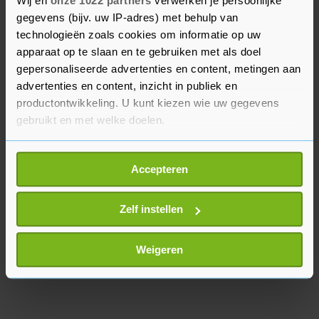
Wij en
onze 1022 partners
verwerken je persoonlijke
grotendeels opnieuw wordt ingericht. Eind
gegevens (bijv. uw IP-adres) met behulp van
oktober wordt geteld hoeveel herten, paarden en
technologieën zoals cookies om informatie op uw
koeien er in het komende seizoen moeten worden
apparaat op te slaan en te gebruiken met als doel
gepersonaliseerde advertenties en content, metingen aan
afgeschoten. Hun aantal is dan ondertussen door
advertenties en content, inzicht in publiek en
geboortes weer toegenomen.
productontwikkeling. U kunt kiezen wie uw gegevens
gebruikt en met welke doelen.
Als u het toestaat, willen we ook graag:
Accepteren
Informatie verzamelen over uw geografische
locatie, die tot een paar meter nauwkeurig kan zijn
Uw apparaat identificeren door het actief te
Zelf instellen
scannen op specifieke eigenschappen (fingerprinting)
Lees meer over hoe uw persoonlijke gegevens worden
Weigeren
verwerkt en stel uw voorkeuren in het
detailgedeelte
in.
U kunt uw toestemming op elk moment wijzigen of
intrekken in de Cookieverklaring.