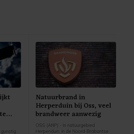
ijkt
Natuurbrand in
Herperduin bij Oss, veel
te
brandweer aanwezig
OSS (ANP) - In natuurgebied
 gunstig
Herpenduin, in de Noord-Brabantse