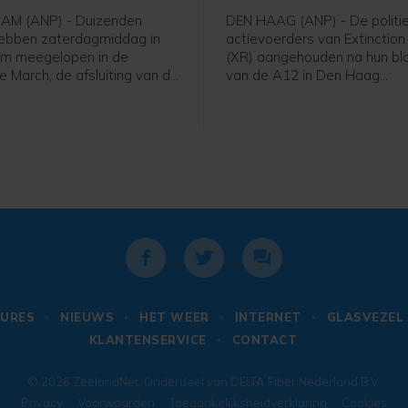
Haag
M (ANP) - Duizenden
DEN HAAG (ANP) - De politie
ebben zaterdagmiddag in
actievoerders van Extinction
m meegelopen in de
(XR) aangehouden na hun bl
e March, de afsluiting van de
van de A12 in Den Haag
e. Om 16.30 uur begon de
zaterdagmiddag. Een man zi
ij het Amsterdamse Martin
voor mishandeling van een a
ngpark en ging daarna dwars
meldt de politie. De anderen
terdam naar het
vrijgelaten op een locatie a
in.
van de stad.
URES
NIEUWS
HET WEER
INTERNET
GLASVEZEL
KLANTENSERVICE
CONTACT
© 2026
ZeelandNet
. Onderdeel van
DELTA Fiber Nederland B.V.
Privacy
Voorwaarden
Toegankelijksheidverklaring
Cookies