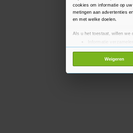
leer je er niks van "en 
cookies om informatie op uw 
metingen aan advertenties en
en met welke doelen.
Als u het toestaat, willen we
Informatie verzamelen
Uw apparaat identific
Lees meer over hoe uw perso
Weigeren
toestemming op elk moment wi
Met cookies werkt onze websi
ons cookiebeleid bekijken en 