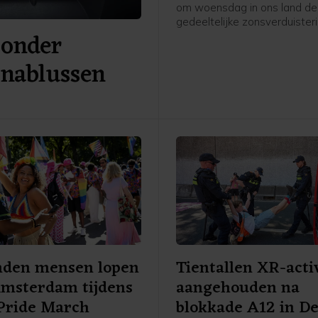
om woensdag in ons land de
gedeeltelijke zonsverduister
 onder
kunnen zien. Weeronline ver
zoals het er nu naar uitziet, 
 nablussen
grootschalige, lage bewolkin
zicht belemmert. Om het ver
goed te kunnen aanschouwen
helder weer nodig.
nden mensen lopen
Tientallen XR-acti
Amsterdam tijdens
aangehouden na
Pride March
blokkade A12 in D