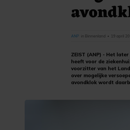
avondkl
ANP
in Binnenland
19 april 2
•
ZEIST (ANP) - Het later
heeft voor de ziekenhu
voorzitter van het Lan
over mogelijke versoep
avondklok wordt daarbi