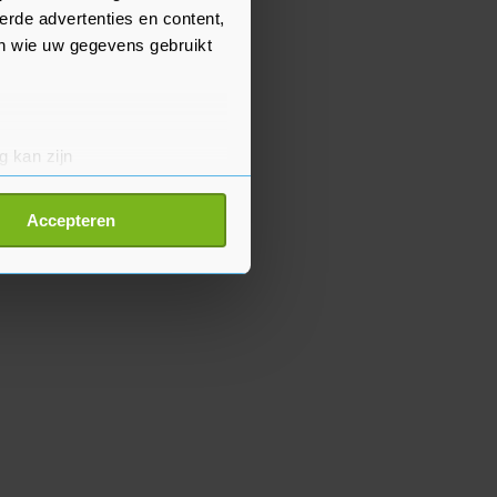
erde advertenties en content,
en wie uw gegevens gebruikt
g kan zijn
erprinting)
t
detailgedeelte
in. U kunt uw
Accepteren
p onze cookiepagina kun je