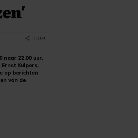
en'
share
DELEN
0 naar 22.00 uur,
 Ernst Kuipers,
e op berichten
fen van de