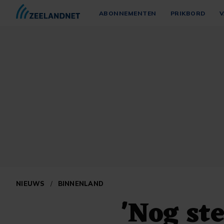
ABONNEMENTEN
PRIKBORD
V
NIEUWS
/
BINNENLAND
'Nog st