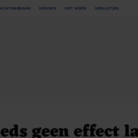
ACATUREBANK
NIEUWS
HET WEER
SPELLETJES
eeds geen effect l