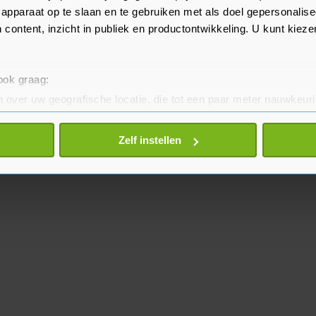
we hebben de kennis nodig".
apparaat op te slaan en te gebruiken met als doel gepersonalise
 content, inzicht in publiek en productontwikkeling. U kunt kiez
 ook graag:
 over uw geografische locatie, die tot een paar meter nauwkeuri
eren door het actief te scannen op specifieke eigenschappen (fing
onlijke gegevens worden verwerkt en stel uw voorkeuren in he
Zelf instellen
jzigen of intrekken in de Cookieverklaring.
te beter en wordt jouw bezoek makkelijker en persoonlijker. O
je gemaakte keuze altijd wijzigen of intrekken.