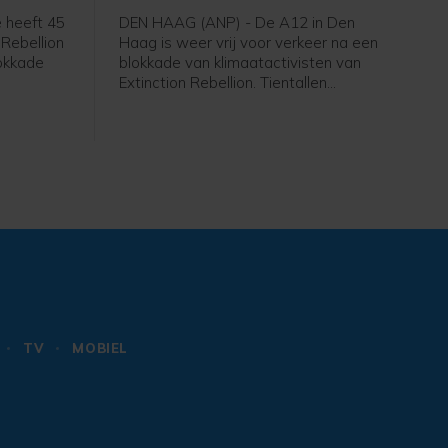
 heeft 45
DEN HAAG (ANP) - De A12 in Den
 Rebellion
Haag is weer vrij voor verkeer na een
okkade
blokkade van klimaatactivisten van
Extinction Rebellion. Tientallen
t nog vast
betogers gingen rond het middaguur
gent,
de snelweg op, waardoor de rijbaan
 zijn weer
de stad uit niet meer toegankelijk was.
an de rand
Op last van de burgemeester heeft de
politie de actievoerders er rond 14.00
uur vanaf gehaald. Inmiddels is de weg
weer open, zegt een
politiewoordvoerder.
TV
MOBIEL