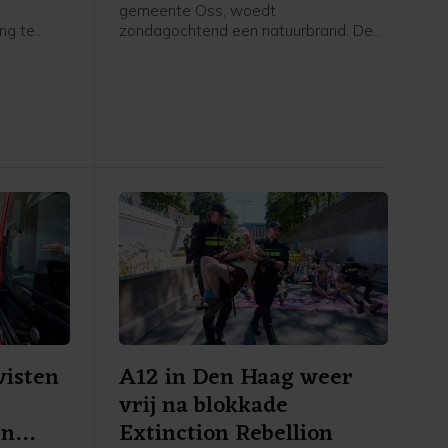
gemeente Oss, woedt
ing te
zondagochtend een natuurbrand. De
wacht,
brandweer is met veel voertuigen,
geen
onder meer waterwagens, aanwezig.
g die het
Volgens een woordvoerster van de
schijnsel
veiligheidsregio gaat het om een
, is
gebied van 100 bij 150 meter.
visten
A12 in Den Haag weer
vrij na blokkade
en
Extinction Rebellion