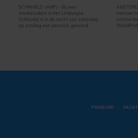
SCHINVELD (ANP) - Bij een
AMSTERDA
steekincident in het Limburgse
mensen h
Schinveld is in de nacht van zaterdag
Amsterda
op zondag een persoon gewond
WorldPrid
geraakt. Het slachtoffer is voor
WorldPrid
behandeling naar een ziekenhuis
optocht b
gebracht.
Luther Ki
door Ams
Museumple
PRIKBORD
VACAT