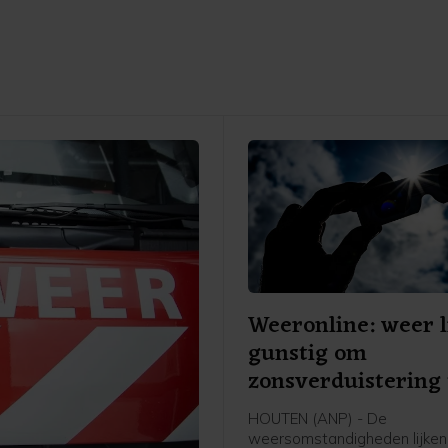
Weeronline: weer l
gunstig om
zonsverduistering 
zien
HOUTEN (ANP) - De
weersomstandigheden lijken