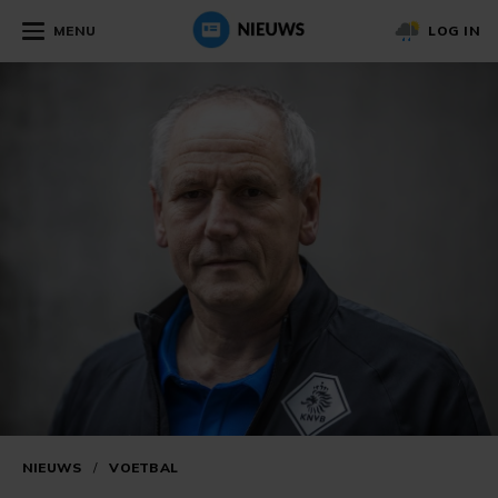
MENU
LOG IN
NIEUWS
/
VOETBAL