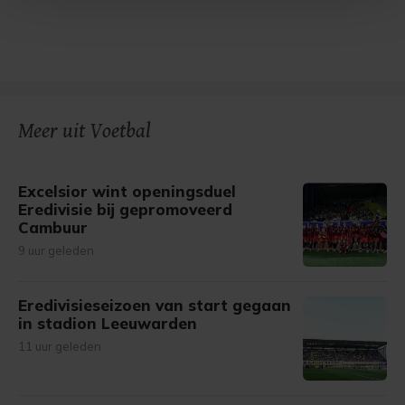
Met cookies werkt onze website beter en wordt jouw
bezoek makkelijker en persoonlijker. Op
onze cookiepagina kun je ons cookiebeleid bekijken en je
gemaakte keuze altijd wijzigen of intrekken.
Meer uit Voetbal
Excelsior wint openingsduel
Eredivisie bij gepromoveerd
Cambuur
9 uur geleden
Eredivisieseizoen van start gegaan
in stadion Leeuwarden
11 uur geleden