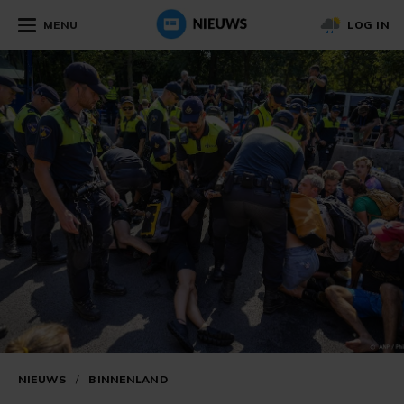
MENU
LOG IN
NIEUWS
/
BINNENLAND