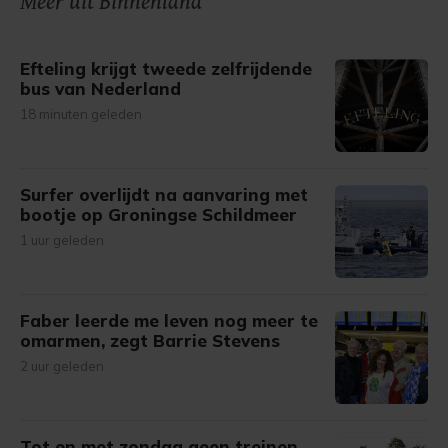
Meer uit Binnenland
gemaakte keuze altijd wijzigen of intrekken.
Efteling krijgt tweede zelfrijdende
bus van Nederland
18 minuten geleden
Surfer overlijdt na aanvaring met
bootje op Groningse Schildmeer
1 uur geleden
Faber leerde me leven nog meer te
omarmen, zegt Barrie Stevens
2 uur geleden
Tot en met zondag geen treinen