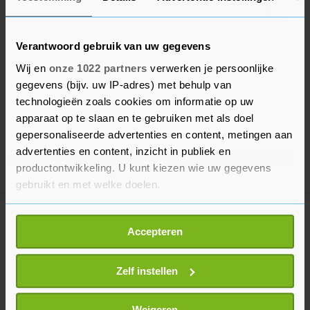
Verantwoord gebruik van uw gegevens
Wij en
onze 1022 partners
verwerken je persoonlijke
gegevens (bijv. uw IP-adres) met behulp van
technologieën zoals cookies om informatie op uw
apparaat op te slaan en te gebruiken met als doel
gepersonaliseerde advertenties en content, metingen aan
advertenties en content, inzicht in publiek en
productontwikkeling. U kunt kiezen wie uw gegevens
gebruikt en met welke doelen.
Als u het toestaat, willen we ook graag:
Meer uit Binnenland
Accepteren
Informatie verzamelen over uw geografische
locatie, die tot een paar meter nauwkeurig kan zijn
Uw apparaat identificeren door het actief te
Zelf instellen
Brand bij recyclingbedrijf
Rotterdam onder controle
scannen op specifieke eigenschappen (fingerprinting)
9 minuten geleden
Lees meer over hoe uw persoonlijke gegevens worden
Weigeren