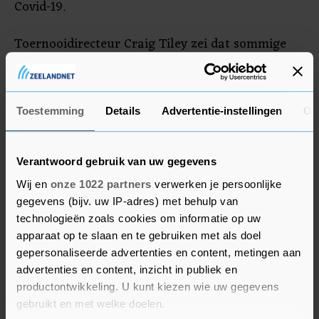
Covid-19.
Toernooidirecteur Craig Tiley zei dat sommige
spelers de 'opsluiting' van twee weken maar
moeilijk konden doorstaan. Hij kreeg vrij aparte
verzoeken van de zich vervelende tennissers. "De
Toestemming
Details
Advertentie-instellingen
Ov
vreemdste verzoeken waren een poes of een hond
voor op de kamer", zei hij.
Verantwoord gebruik van uw gegevens
Wij en
onze 1022 partners
verwerken je persoonlijke
gegevens (bijv. uw IP-adres) met behulp van
technologieën zoals cookies om informatie op uw
apparaat op te slaan en te gebruiken met als doel
gepersonaliseerde advertenties en content, metingen aan
advertenties en content, inzicht in publiek en
productontwikkeling. U kunt kiezen wie uw gegevens
gebruikt en met welke doelen.