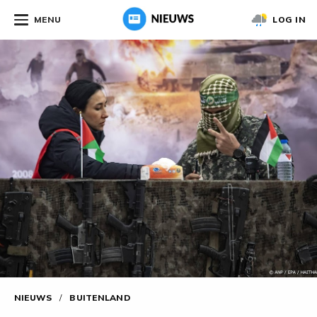
MENU
LOG IN
NIEUWS
/
BUITENLAND