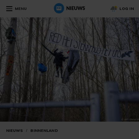
MENU
LOG IN
NIEUWS
/
BINNENLAND