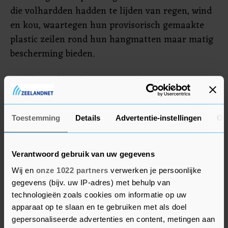
die volhardden hadden te lijden van regen, wind
en kou, waartegen hun provisorisch gemaakte
plastic zeilen rond hun hangmatten maar matig
bescherming bieden.
Dinsdagmiddag demonstreren de 4200
werknemers van Nedcar vóór de kap van het
Sterrebos om uitbreiding van de fabriek mogelijk
Toestemming
Details
Advertentie-instellingen
Ov
te maken. De actie wordt gesteund door de
vakbonden. Red het Sterrebos is niet tegen
uitbreiding van de fabriek, maar zegt dat
Verantwoord gebruik van uw gegevens
daarvoor alternatieven zijn zodat het bos kan
Wij en
onze 1022 partners
verwerken je persoonlijke
worden gespaard.
gegevens (bijv. uw IP-adres) met behulp van
technologieën zoals cookies om informatie op uw
apparaat op te slaan en te gebruiken met als doel
gepersonaliseerde advertenties en content, metingen aan