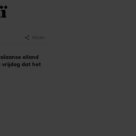
ï
share
DELEN
aïaanse eiland
vrijdag dat het