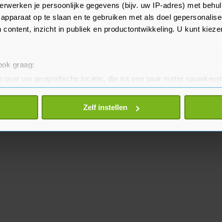
l van het as gevaarlijke stoffen
erwerken je persoonlijke gegevens (bijv. uw IP-adres) met behul
apparaat op te slaan en te gebruiken met als doel gepersonalise
 content, inzicht in publiek en productontwikkeling. U kunt kiez
 ook graag:
 over uw geografische locatie, die tot een paar meter nauwkeuri
eren door het actief te scannen op specifieke eigenschappen (fing
onlijke gegevens worden verwerkt en stel uw voorkeuren in he
Zelf instellen
jzigen of intrekken in de Cookieverklaring.
te beter en wordt jouw bezoek makkelijker en persoonlijker. O
je gemaakte keuze altijd wijzigen of intrekken.