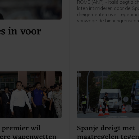
ROME (ANP) - Italië zegt zich
laten intimideren door de S
dreigementen over tegenma
vanwege de binnengrenscont
s in voor
Italië eerder instelde voor rei
Spanje. Rome kwam daarme
afgelopen week tienduizend
migranten de Spaanse excl
in Noord-Afrika hadden wete
bereiken vanuit Marokko. Tie
mensen kwamen daarbij om.
 premier wil
Spanje dreigt met
gere wapenwetten
maatregelen tegen 