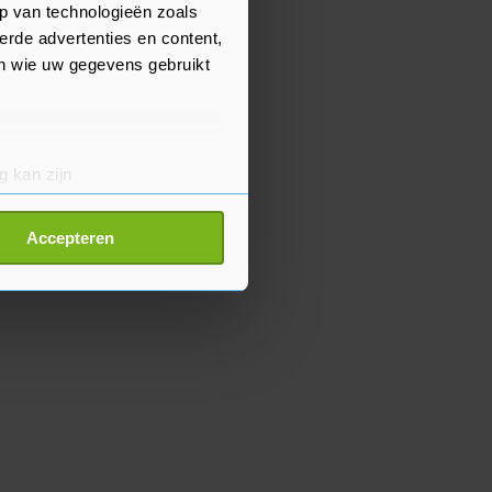
p van technologieën zoals
erde advertenties en content,
en wie uw gegevens gebruikt
g kan zijn
erprinting)
t
detailgedeelte
in. U kunt uw
Accepteren
p onze cookiepagina kun je