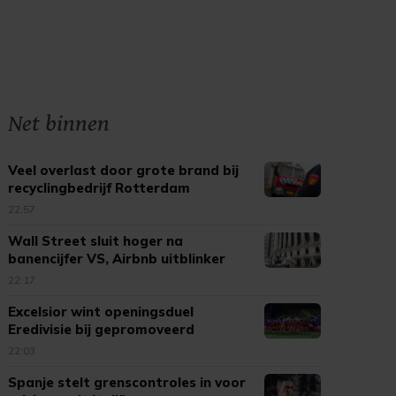
Net binnen
Veel overlast door grote brand bij
recyclingbedrijf Rotterdam
22:57
Wall Street sluit hoger na
banencijfer VS, Airbnb uitblinker
22:17
Excelsior wint openingsduel
Eredivisie bij gepromoveerd
Cambuur
22:03
Spanje stelt grenscontroles in voor