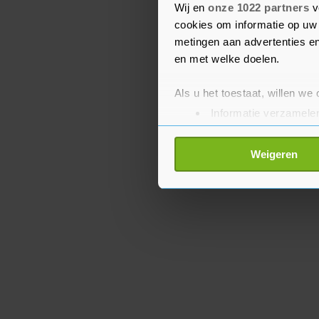
gebeuren, omdat een dee
Wij en
onze 1022 partners
v
cookies om informatie op uw 
bevat.
metingen aan advertenties en
en met welke doelen.
Als u het toestaat, willen we
Informatie verzamelen
Uw apparaat identific
Lees meer over hoe uw perso
Weigeren
toestemming op elk moment wi
Met cookies werkt onze websi
ons cookiebeleid bekijken en 