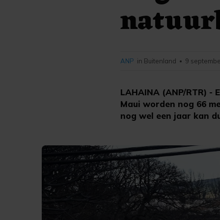
natuur
ANP
in Buitenland
9 septembe
•
LAHAINA (ANP/RTR) - E
Maui worden nog 66 men
nog wel een jaar kan du