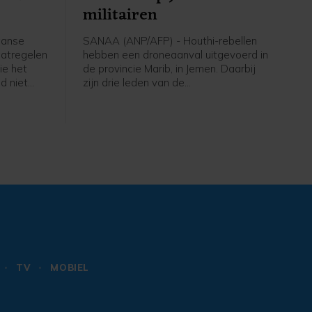
militairen
aanse
SANAA (ANP/AFP) - Houthi-rebellen
aatregelen
hebben een droneaanval uitgevoerd in
ie het
de provincie Marib, in Jemen. Daarbij
d niet
zijn drie leden van de
 Italië
regeringsstrijdkrachten gedood, meldt
izenden
een Jemenitische militaire bron aan
Spaanse
persbureau AFP.
n.
TV
MOBIEL