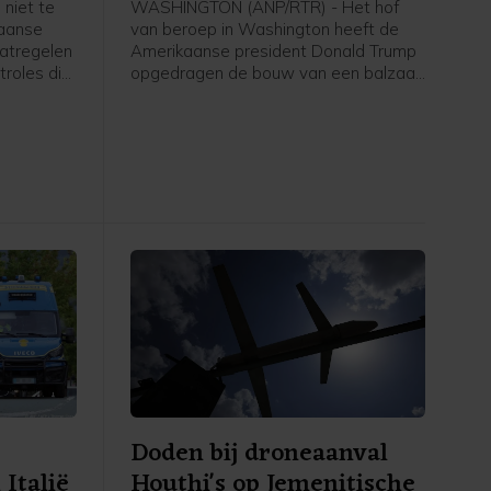
 niet te
WASHINGTON (ANP/RTR) - Het hof
paanse
van beroep in Washington heeft de
atregelen
Amerikaanse president Donald Trump
roles die
opgedragen de bouw van een balzaal
zigers uit
aan het Witte Huis tot nader order stil
e nadat
te leggen. De uitspraak wordt pas
en
over twee weken van kracht, om
ave Ceuta
Trump de tijd te gunnen de zaak
n te
eventueel voor te leggen aan het
ntallen
Hooggerechtshof.
Doden bij droneaanval
Italië
Houthi's op Jemenitische