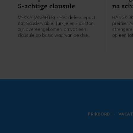
5-achtige clausule
na sch
MEKKA (ANP/RTR) - Het defensiepact
BANGKOK 
dat Saudi-Arabië, Turkije en Pakistan
premier An
zijn overeengekomen, omvat een
strengere
clausule op basis waarvan de drie
op een fat
landen elkaar verdedigen wanneer zij
jarige jo
worden aangevallen. In een door
zijn groot
Pakistan gedeelde gezamenlijke
anderen op
verklaring staat dat "een aanval op
zichzelf v
een van de drie staten zal worden
gezien als een aanval tegen allen",
vergelijkbaar met artikel 5 van de
NAVO. Ook worden afspraken
gemaakt over intensievere
defensiesamenwerking.
PRIKBORD
VACAT