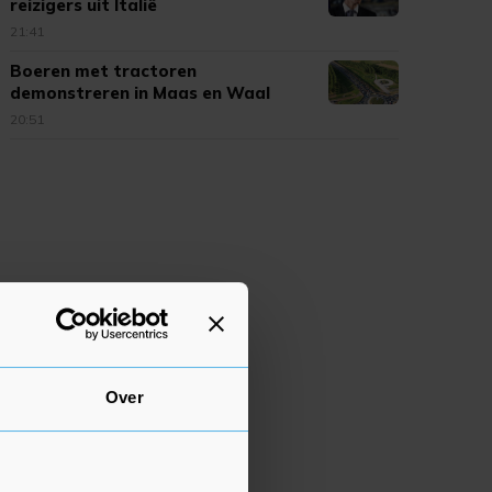
reizigers uit Italië
21:41
Boeren met tractoren
demonstreren in Maas en Waal
20:51
Over