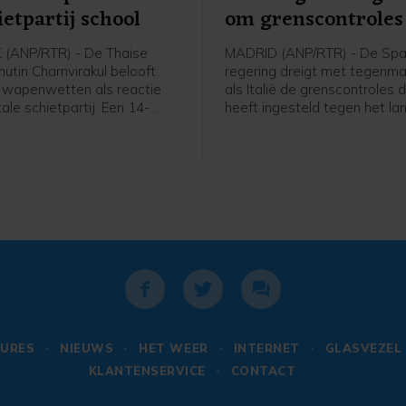
ietpartij school
om grenscontroles
(ANP/RTR) - De Thaise
MADRID (ANP/RTR) - De Sp
utin Charnvirakul belooft
regering dreigt met tegenm
 wapenwetten als reactie
als Italië de grenscontroles d
ale schietpartij. Een 14-
heeft ingesteld tegen het lan
ngen schoot vrijdag twee van
voor komende zondag opheft.
ouders dood en daarna vijf
stelde deze in nadat tiendu
 zijn school, voordat hij
migranten vorige week de 
an het leven beroofde.
exclave Ceuta binnenkwame
URES
NIEUWS
HET WEER
INTERNET
GLASVEZEL
KLANTENSERVICE
CONTACT