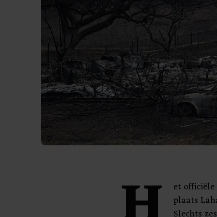
H
et officiël
plaats Laha
Slechts zes