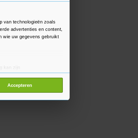
p van technologieën zoals
erde advertenties en content,
en wie uw gegevens gebruikt
g kan zijn
erprinting)
t
detailgedeelte
in. U kunt uw
Accepteren
p onze cookiepagina kun je