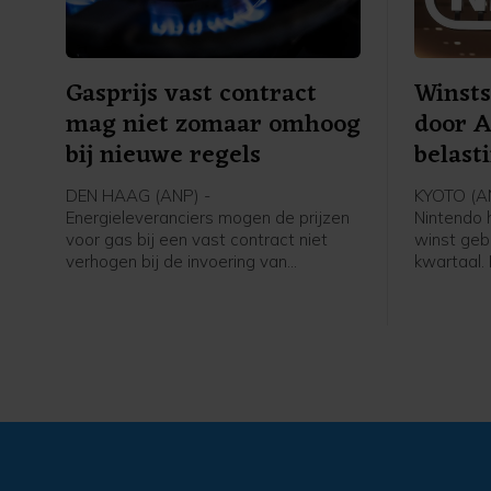
Gasprijs vast contract
Winst
mag niet zomaar omhoog
door 
bij nieuwe regels
belast
DEN HAAG (ANP) -
KYOTO (A
Energieleveranciers mogen de prijzen
Nintendo h
voor gas bij een vast contract niet
winst geb
verhogen bij de invoering van
kwartaal.
bepaalde nieuwe regels. Dat meldt de
kende een
Autoriteit Consument & Markt (ACM),
teruggave
die bedrijven heeft aangesproken die
Verenigde
dat wel in hun voorwaarden hadden
profiteerd
opgenomen.
opbrengst
voor zijn 
nieuwste 