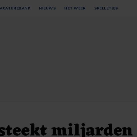
ACATUREBANK
NIEUWS
HET WEER
SPELLETJES
steekt miljarden