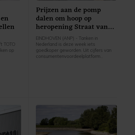
Prijzen aan de pomp
 en
dalen om hoop op
ellen
heropening Straat van
Hormuz
EINDHOVEN (ANP) - Tanken in
eft TOTO
Nederland is deze week iets
oken op
goedkoper geworden. Uit cijfers van
consumentenvoordeelplatform
gevallen
UnitedConsumers komt naar voren dat
ens de
een liter benzine donderdag 5 cent
goedkoper is geworden vergeleken
met maandag en een liter diesel 6
werd
cent.
zelfde