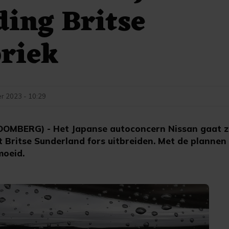
ding Britse
riek
r 2023 - 10:29
BERG) - Het Japanse autoconcern Nissan gaat zij
et Britse Sunderland fors uitbreiden. Met de plannen 
moeid.