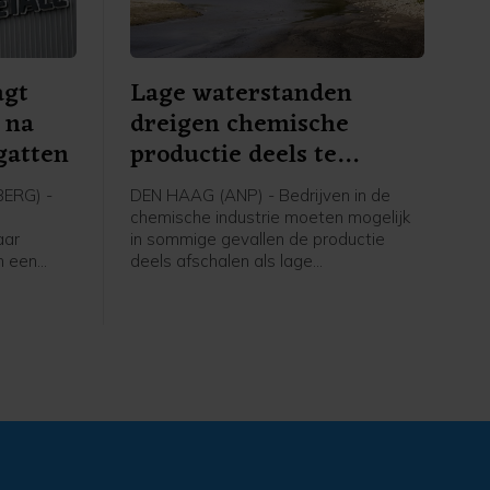
agt
Lage waterstanden
 na
dreigen chemische
gatten
productie deels te
beperken
ERG) -
DEN HAAG (ANP) - Bedrijven in de
chemische industrie moeten mogelijk
aar
in sommige gevallen de productie
n een
deels afschalen als lage
waterstanden langdurig aanhouden en
e
er niet genoeg vervangende
d zou zes
transportcapaciteit beschikbaar is.
otale
Dat laat een woordvoerster van de
ard euro,
Koninklijke Vereniging van de
ft de
Nederlandse Chemische Industrie
(VNCI) weten.