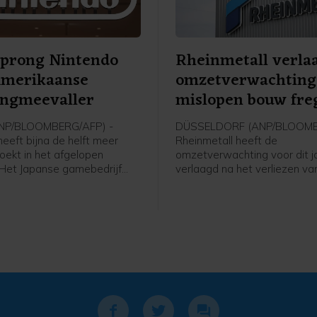
sprong Nintendo
Rheinmetall verla
Amerikaanse
omzetverwachting
ingmeevaller
mislopen bouw fre
NP/BLOOMBERG/AFP) -
DÜSSELDORF (ANP/BLOOMB
eeft bijna de helft meer
Rheinmetall heeft de
oekt in het afgelopen
omzetverwachting voor dit j
 Het Japanse gamebedrijf
verlaagd na het verliezen va
 meevaller door een
contract voor de bouw van
 van invoerrechten door de
marineschepen. Het grootst
 Staten. Daarnaast
defensiebedrijf van Duitslan
e het bedrijf van de
fregatten bouwen met een t
en van twee nieuwe spellen
waarde van meer dan 10 milj
populaire Switch 2, de
maar de Duitse regering hee
spelcomputer van het merk.
bestelling in juni ingetrokken.