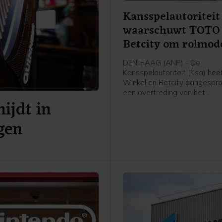
Kansspelautoriteit
waarschuwt TOTO
Betcity om rolmod
DEN HAAG (ANP) - De
Kansspelautoriteit (Ksa) he
Winkel en Betcity aangespr
een overtreding van het
ijdt in
rolmodellenverbod. In beide 
maakten de aanbieders volg
gen
Ksa gebruik van herkenbare
verwijzingen naar bekende
beroepsvoetballers. Eerder 
aanbieder TonyBet voor het
vergrijp aangesproken.