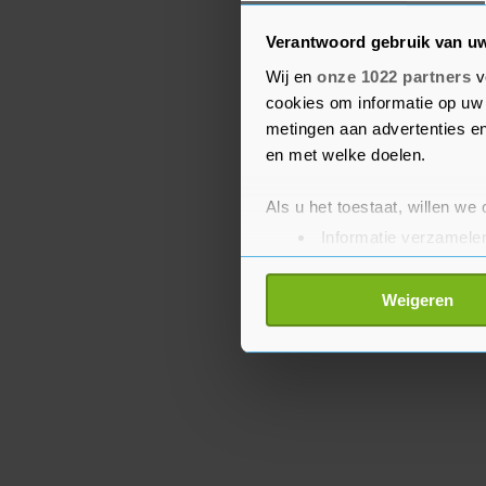
Verantwoord gebruik van u
Eerder kondigde Jaguar
Wij en
onze 1022 partners
v
Motors al aan om een ​​b
cookies om informatie op uw 
miljard euro te bouwen 
metingen aan advertenties en
in Engeland. Het Duitse 
en met welke doelen.
modellen produceren in 
Als u het toestaat, willen we
Informatie verzamelen
Uw apparaat identific
Lees meer over hoe uw perso
Weigeren
toestemming op elk moment wi
Met cookies werkt onze websi
ons cookiebeleid bekijken en 