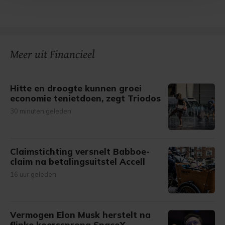
Met cookies werkt onze website beter en wordt jouw
bezoek makkelijker en persoonlijker. Op
onze cookiepagina kun je ons cookiebeleid bekijken en je
gemaakte keuze altijd wijzigen of intrekken.
Meer uit Financieel
Hitte en droogte kunnen groei
economie tenietdoen, zegt Triodos
30 minuten geleden
Claimstichting versnelt Babboe-
claim na betalingsuitstel Accell
16 uur geleden
Vermogen Elon Musk herstelt na
flinke koerssprong SpaceX