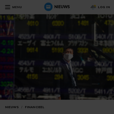
MENU
LOG IN
NIEUWS
/
FINANCIEEL