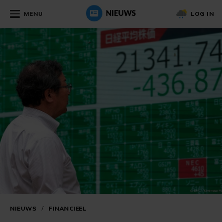
MENU
LOG IN
NIEUWS
/
FINANCIEEL