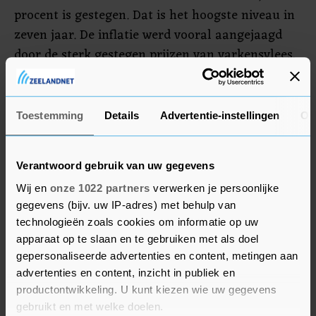
procent is gestegen. Dat is het hoogste niveau in
zeven jaar. De inflatie werd vooral aangejaagd
door de sterk gestegen prijzen van varkensvlees,
veroorzaakt door de uitbraak van Afrikaanse
varkenspest in het land. De Hang Seng-index in
Hongkong stond vlak en de Kospi in Seoul won
Toestemming
Details
Advertentie-instellingen
Ov
0,5 procent. De All Ordinaries in Sydney eindigde
met een verlies van 0,3 procent.
Verantwoord gebruik van uw gegevens
Wij en
onze 1022 partners
verwerken je persoonlijke
gegevens (bijv. uw IP-adres) met behulp van
technologieën zoals cookies om informatie op uw
apparaat op te slaan en te gebruiken met als doel
gepersonaliseerde advertenties en content, metingen aan
advertenties en content, inzicht in publiek en
productontwikkeling. U kunt kiezen wie uw gegevens
gebruikt en met welke doelen.