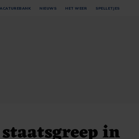
ACATUREBANK
NIEUWS
HET WEER
SPELLETJES
staatsgreep in