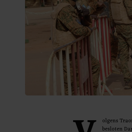
olgens Traor
besloten Da