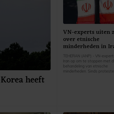
VN-experts uiten 
over etnische
minderheden in Ir
TEHERAN (ANP) - VN-expert
Iran op om te stoppen met d
behandeling van etnische
minderheden. Sinds proteste
Korea heeft
begonnen in december worde
steeds vaker slachtoffer van
willekeurige detentie, gedw
verdwijning en marteling, al
experts. Het zou vooral gaa
Koerdische en Beloetsji-min