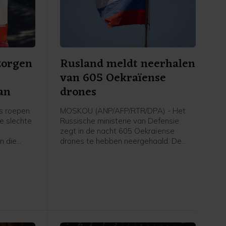
zorgen
Rusland meldt neerhalen
van 605 Oekraïense
an
drones
s roepen
MOSKOU (ANP/AFP/RTR/DPA) - Het
e slechte
Russische ministerie van Defensie
zegt in de nacht 605 Oekraïense
n die
drones te hebben neergehaald. De
n zij
drones werden onderschept in
verschillende regio's en op het
ongen
geannexeerde schiereiland de Krim.
dus de
n om de
derheden.