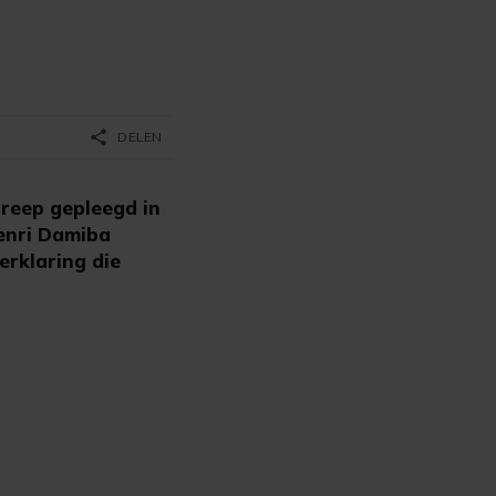
share
DELEN
reep gepleegd in
Henri Damiba
erklaring die