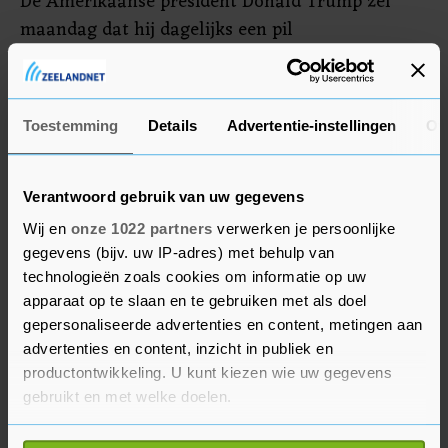
De Amerikaanse president Donald Trump zei
maandag dat hij dagelijks een pil
hydroxychloroquine slikt ter bescherming tegen
besmetting met het coronavirus. De werking van
het medicijn tegen het coronavirus is niet
Toestemming
Details
Advertentie-instellingen
Ov
bewezen.
Verantwoord gebruik van uw gegevens
Wij en
onze 1022 partners
verwerken je persoonlijke
gegevens (bijv. uw IP-adres) met behulp van
technologieën zoals cookies om informatie op uw
apparaat op te slaan en te gebruiken met als doel
gepersonaliseerde advertenties en content, metingen aan
advertenties en content, inzicht in publiek en
productontwikkeling. U kunt kiezen wie uw gegevens
gebruikt en met welke doelen.
Als u het toestaat, willen we ook graag: