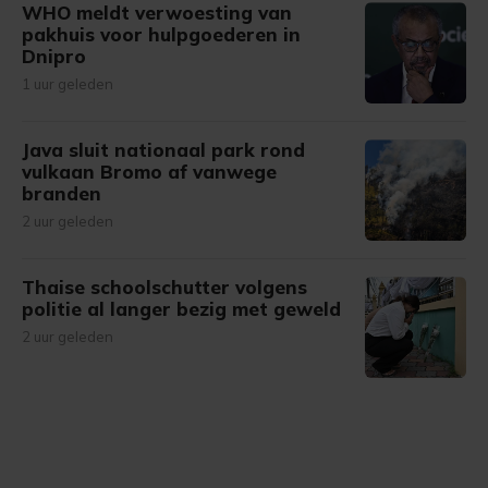
WHO meldt verwoesting van
pakhuis voor hulpgoederen in
Dnipro
1 uur geleden
Java sluit nationaal park rond
vulkaan Bromo af vanwege
branden
2 uur geleden
Thaise schoolschutter volgens
politie al langer bezig met geweld
2 uur geleden