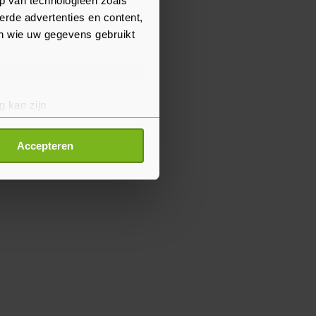
p van technologieën zoals
erde advertenties en content,
en wie uw gegevens gebruikt
g kan zijn
erprinting)
t
detailgedeelte
in. U kunt uw
Accepteren
p onze cookiepagina kun je