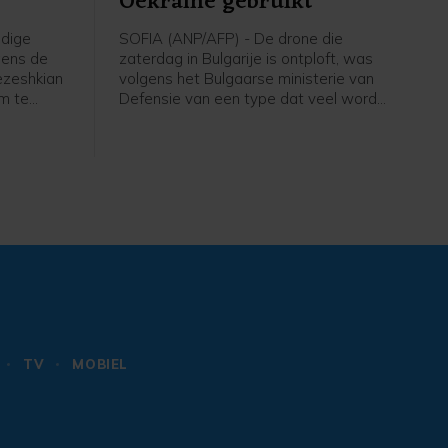
Oekraïne gebruikt
idige
SOFIA (ANP/AFP) - De drone die
gens de
zaterdag in Bulgarije is ontploft, was
ezeshkian
volgens het Bulgaarse ministerie van
m te
Defensie van een type dat veel wordt
t met de
gebruikt door Oekraïne. "Op dit
n land
moment zijn er geen aanwijzingen dat
id is" en
het om een opzettelijk incident gaat",
 tot dusver
aldus het ministerie.
TV
MOBIEL