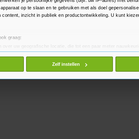
erwerken je persoonlijke gegevens (bijv. uw IP-adres) met behul
erlies nog steeds niet erkennen.
apparaat op te slaan en te gebruiken met als doel gepersonalise
 content, inzicht in publiek en productontwikkeling. U kunt kiez
 ook graag:
 over uw geografische locatie, die tot een paar meter nauwkeuri
eren door het actief te scannen op specifieke eigenschappen (fing
onlijke gegevens worden verwerkt en stel uw voorkeuren in he
Zelf instellen
jzigen of intrekken in de Cookieverklaring.
te beter en wordt jouw bezoek makkelijker en persoonlijker. O
je gemaakte keuze altijd wijzigen of intrekken.