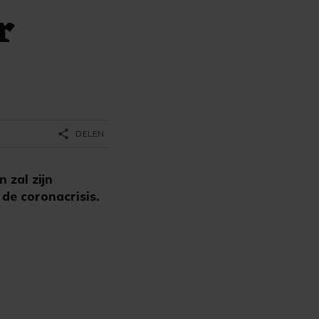
r
share
DELEN
zal zijn
 de coronacrisis.