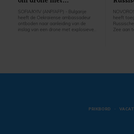
om drone met
Russis
explosieven
SOFIA/KYIV (ANP/AFP) - Bulgarije
NOVOROSS
heeft de Oekraïense ambassadeur
heeft toe
ontboden naar aanleiding van de
Russische
inslag van een drone met explosieven
Zee aan t
in het noordoosten van het land. Het
van Russi
was volgens de Bulgaarse
geen Russ
strijdkrachten een drone van een type
Dat meldt
dat het leger van Oekraïne gebruikt.
basis van
functionar
voor Kazac
is van de
Novorossis
PRIKBORD
VACAT