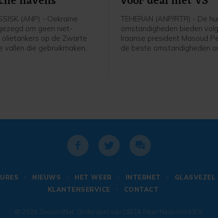
che havens
voor deal met VS
ISK (ANP) - Oekraïne
TEHERAN (ANP/RTR) - De hu
gezegd om geen niet-
omstandigheden bieden vol
 olietankers op de Zwarte
Iraanse president Masoud P
e vallen die gebruikmaken
de beste omstandigheden o
sche havens, als die schepen
komen tot een overeenkoms
ische goederen vervoeren.
VS. Hij meent dat er nu in zij
 persbureau Bloomberg op
"samenhang, kracht en eenhe
 een Amerikaanse
dat Iran in de huidige oorlog
is. Het is vooral goed nieuws
"zegevierend en machtig is".
hstan, dat sterk afhankelijk
 haven in het Russische
k voor de export van olie.
URES
NIEUWS
HET WEER
INTERNET
GLASVEZEL
KLANTENSERVICE
CONTACT
© 2026
ZeelandNet
. Onderdeel van
DELTA Fiber Nederland B.V.