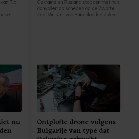
 van Rio
Oekraïne en Rusland stoppen met hun
aanvallen op schepen op de Zwarte
aanse
Zee. Minister van Buitenlandse Zaken
ers
Hakan Fidan riep bij staatspersbureau
en zijn.
Anadolu op tot een zogenoemd
'moratorium' op de aanvallen.
ziet nu
Ontplofte drone volgens
eden
Bulgarije van type dat