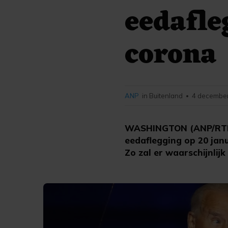
eedafle
corona
ANP
in Buitenland
4 december
•
WASHINGTON (ANP/RTR) 
eedaflegging op 20 janu
Zo zal er waarschijnli