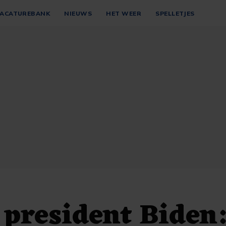
ACATUREBANK
NIEUWS
HET WEER
SPELLETJES
president Biden