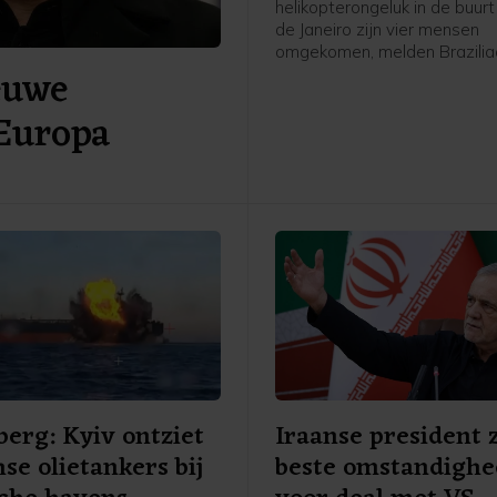
helikopterongeluk in de buurt
de Janeiro zijn vier mensen
omgekomen, melden Brazili
euwe
media. Drie van de slachtoff
zouden Colombiaanse toerist
 Europa
erg: Kyiv ontziet
Iraanse president 
se olietankers bij
beste omstandigh