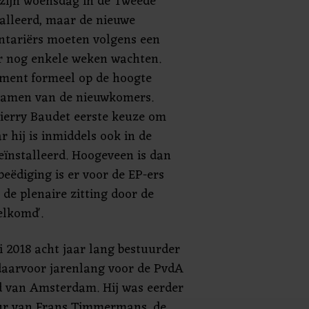
 zijn woensdag in de Tweede
alleerd, maar de nieuwe
tariërs moeten volgens een
 nog enkele weken wachten.
ement formeel op de hoogte
namen van de nieuwkomers.
Thierry Baudet eerste keuze om
 hij is inmiddels ook in de
ïnstalleerd. Hoogeveen is dan
beëdiging is er voor de EP-ers
s de plenaire zitting door de
elkomd'.
i 2018 acht jaar lang bestuurder
aarvoor jarenlang voor de PvdA
d van Amsterdam. Hij was eerder
seur van Frans Timmermans, de