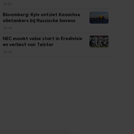
18:52
Bloomberg: Kyiv ontziet Kazachse
olietankers bij Russische havens
18:44
NEC maakt valse start in Eredivisie
en verliest van Telstar
18:40