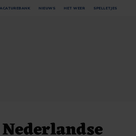
ACATUREBANK
NIEUWS
HET WEER
SPELLETJES
 Nederlandse