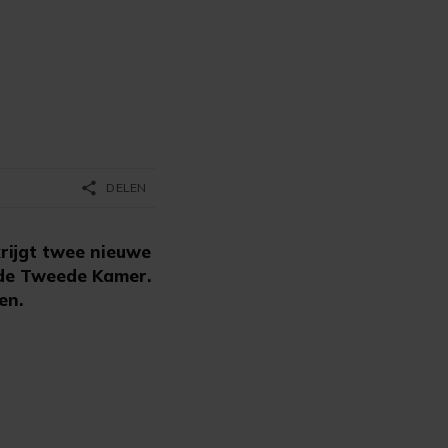
share
DELEN
rijgt twee nieuwe
r de Tweede Kamer.
en.