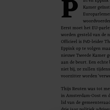
P
iri en Eppink
Kamer geïnst
Europarlemen
woordvoerder
Eerst moet het EU-parl
worden gesteld van de 
Officieel is FvD-leider 
Eppink op te volgen maar
nieuwe Tweede Kamer ge
aan de beurt. Een echte 
niet bij, ze zullen tijden
voorzitter worden 'verw
Thijs Reuten was tot me
in Amsterdam-Oost en d
lid van de gemeenteraa
drie jaar politiek advi