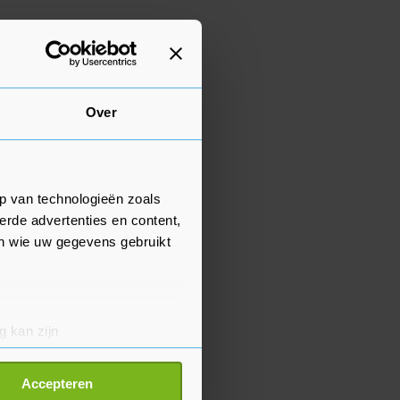
Over
p van technologieën zoals
erde advertenties en content,
en wie uw gegevens gebruikt
g kan zijn
erprinting)
t
detailgedeelte
in. U kunt uw
Accepteren