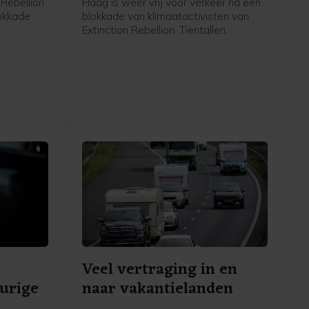
 Rebellion
Haag is weer vrij voor verkeer na een
okkade
blokkade van klimaatactivisten van
Extinction Rebellion. Tientallen
t nog vast
betogers gingen rond het middaguur
gent,
de snelweg op, waardoor de rijbaan
 zijn weer
de stad uit niet meer toegankelijk was.
an de rand
Op last van de burgemeester heeft de
politie de actievoerders er rond 14.00
uur vanaf gehaald. Inmiddels is de weg
weer open, zegt een
politiewoordvoerder.
Veel vertraging in en
eurige
naar vakantielanden