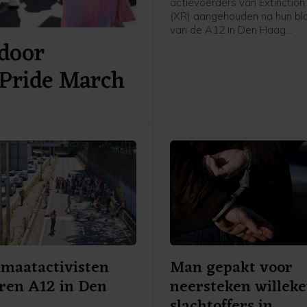
actievoerders van Extinction
(XR) aangehouden na hun bl
van de A12 in Den Haag
door
zaterdagmiddag. Een man zi
voor mishandeling van een a
Pride March
meldt de politie. De anderen
vrijgelaten op een locatie a
van de stad.
imaatactivisten
Man gepakt voor
ren A12 in Den
neersteken willek
slachtoffers in