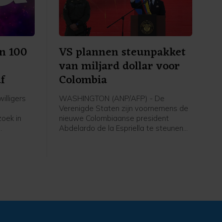
en 100
VS plannen steunpakket
r
van miljard dollar voor
f
Colombia
illigers
WASHINGTON (ANP/AFP) - De
Verenigde Staten zijn voornemens de
oek in
nieuwe Colombiaanse president
Abdelardo de la Espriella te steunen
Het
met 1 miljard dollar (865 miljoen euro).
Het geld is bedoeld voor
ge
veiligheidsmaatregelen, aldus het
ministerie van Buitenlandse Zaken in
een verklaring.