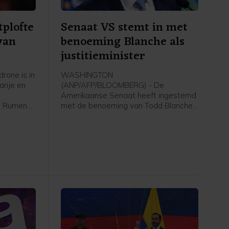
tplofte
Senaat VS stemt in met
van
benoeming Blanche als
justitieminister
rone is in
WASHINGTON
arije en
(ANP/AFP/BLOOMBERG) - De
Amerikaanse Senaat heeft ingestemd
nt Rumen
met de benoeming van Todd Blanche
ok de
als minister van Justitie. Democraten
 vervoert
verzetten zich tegen de benoeming,
Volgens
omdat Blanche volgens hen door
nd binnen
president Donald Trump ingezet zou
worden om achter politieke
tegenstanders aan te gaan.