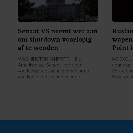
Senaat VS neemt wet aan
Ruslan
om shutdown voorlopig
wapen
af te wenden
Point 
WASHINGTON (ANP/RTR) - De
MOSKOU (
Amerikaanse Senaat heeft een
naar eige
voorlopige wet aangenomen om te
Oekraïens
voorkomen dat er nog voor de
Point aang
verkiezingen in november een
getroffen
zogenoemde shutdown komt. Er
koppen vo
moeten nu afspraken gemaakt
gemaakt w
worden met het Huis van
een olieo
Afgevaardigden, dat eerder met een
Rusland w
eigen plan kwam. Als dat niet lukt,
te levere
worden vanaf 30 september veel
krijgsmach
overheidsdiensten stilgelegd omdat er
geen geld meer beschikbaar is.