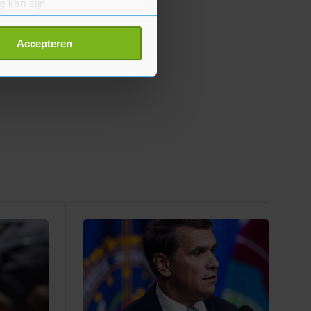
g kan zijn
erprinting)
t
detailgedeelte
in. U kunt uw
Accepteren
p onze cookiepagina kun je