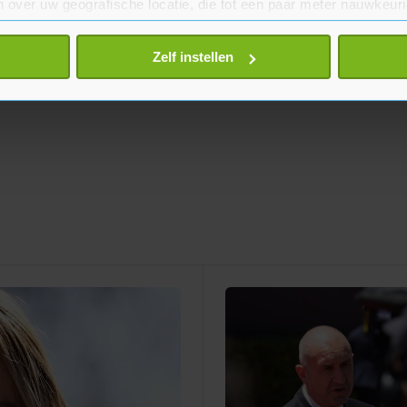
 over uw geografische locatie, die tot een paar meter nauwkeuri
eren door het actief te scannen op specifieke eigenschappen (fing
onlijke gegevens worden verwerkt en stel uw voorkeuren in he
Zelf instellen
jzigen of intrekken in de Cookieverklaring.
te beter en wordt jouw bezoek makkelijker en persoonlijker. O
je gemaakte keuze altijd wijzigen of intrekken.