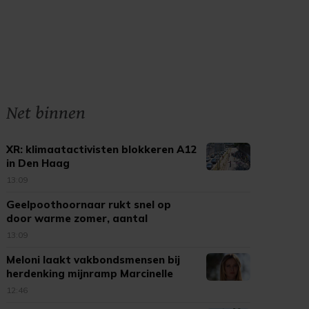
Net binnen
XR: klimaatactivisten blokkeren A12
in Den Haag
13:09
Geelpoothoornaar rukt snel op
door warme zomer, aantal
meldingen neemt toe
13:09
Meloni laakt vakbondsmensen bij
herdenking mijnramp Marcinelle
12:46