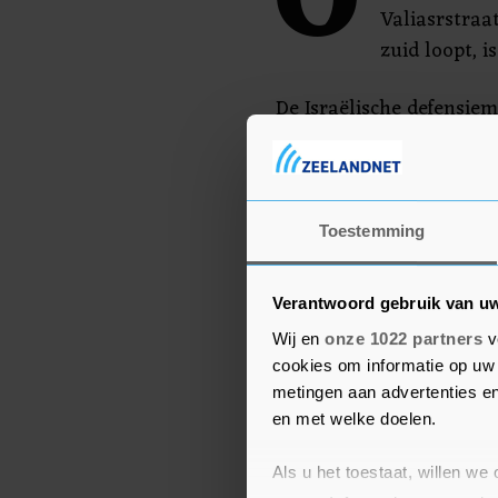
O
Valiasrstraa
zuid loopt, i
De Israëlische defensiem
hoofdkwartier van het I
veiligheid" is vernietigd
onderdrukking van de Ir
Toestemming
Verantwoord gebruik van u
Wij en
onze 1022 partners
v
cookies om informatie op uw 
metingen aan advertenties en
en met welke doelen.
Als u het toestaat, willen we