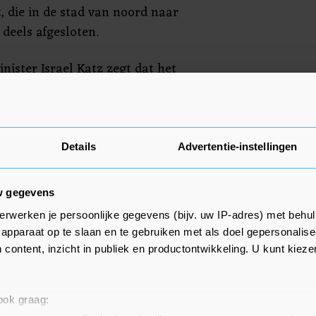
t, die in de stad van noord naar
s deels afgesloten.
inister Israel Katz zegt dat het
raanse regime voor "binnenlandse
, wat hij "de belangrijkste arm van
aanse dictator" noemt.
Details
Advertentie-instellingen
w gegevens
erwerken je persoonlijke gegevens (bijv. uw IP-adres) met behul
apparaat op te slaan en te gebruiken met als doel gepersonalise
 content, inzicht in publiek en productontwikkeling. U kunt kiez
 ook graag: