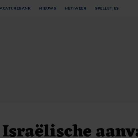
ACATUREBANK
NIEUWS
HET WEER
SPELLETJES
Israëlische aanv