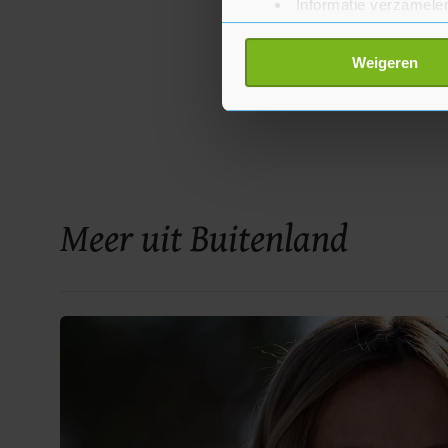
Informatie verzamelen
Uw apparaat identific
Lees meer over hoe uw perso
Weigeren
toestemming op elk moment wi
Met cookies werkt onze websi
ons cookiebeleid bekijken en 
Meer uit Buitenland