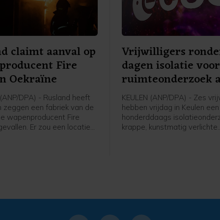
d claimt aanval op
Vrijwilligers rond
producent Fire
dagen isolatie voo
in Oekraïne
ruimteonderzoek a
ANP/DPA) - Rusland heeft
KEULEN (ANP/DPA) - Zes vrijw
n zeggen een fabriek van de
hebben vrijdag in Keulen een
e wapenproducent Fire
honderddaags isolatieonderz
evallen. Er zou een locatie
krappe, kunstmatig verlichte
 zijn waar onderdelen en
omstandigheden afgerond. 
or de kruisraket Flamingo
onderzoek vond plaats ter
orden. Ook werd bij Kyiv
voorbereiding op toekomsti
pslag getroffen die volgens
ruimtemissies.
erd gebruikt om brandstof
n aan de Oekraïense
t.