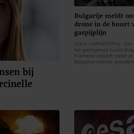
Bulgarije meldt on
drone in de buurt 
gaspijplijn
SOFIA (ANP/AFP/DPA) - Een d
het grensgebied tussen Bulg
Roemenië ontploft, meldt de
Bulgaarse minister-preside
nsen bij
Radev. In dat gebied loopt o
Trans-Balkanpijplijn, die gas
cinelle
tussen Turkije en Oekraïne. 
Radev kwam de drone zijn la
vanuit Roemenië.