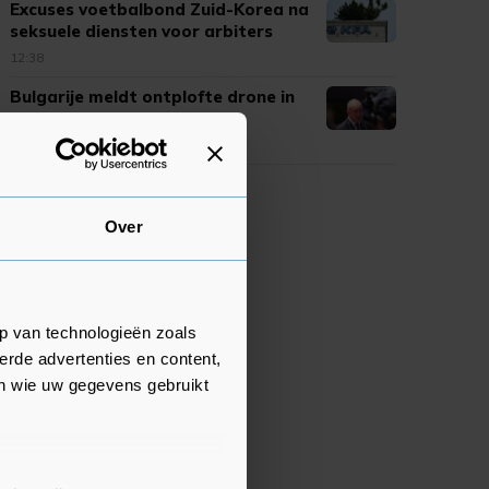
Excuses voetbalbond Zuid-Korea na
seksuele diensten voor arbiters
12:38
Bulgarije meldt ontplofte drone in
de buurt van gaspijplijn
12:33
Over
p van technologieën zoals
erde advertenties en content,
en wie uw gegevens gebruikt