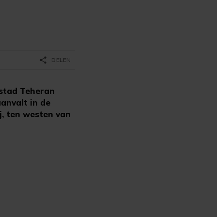
share
DELEN
dstad Teheran
aanvalt in de
j, ten westen van