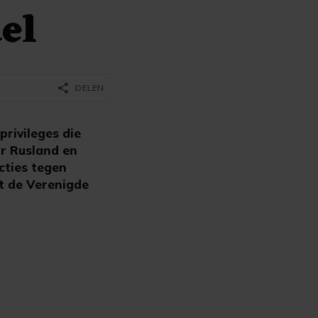
el
share
DELEN
rivileges die
ar Rusland en
cties tegen
t de Verenigde