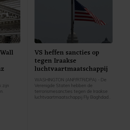
Wall
VS heffen sancties op
tegen Iraakse
uz
luchtvaartmaatschappij
WASHINGTON (ANP/RTR/DPA) - De
 zijn
Verenigde Staten hebben de
n.
terrorismesancties tegen de Iraakse
luchtvaartmaatschappij Fly Baghdad
er meer
opgeheven. Die werden in 2024
rnaast is
opgelegd vanwege banden met de
 van de
Iraanse Revolutionaire Garde. Het
men.
Amerikaanse ministerie van Financiën
meldt woensdag dat Fly Baghdad van