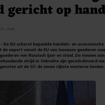
 gericht op hand
22 - 18:46
 De EU schorst bepaalde handels- en economische p
dt de export vanuit de EU van luxueuze goederen na
goederen van Russisch ijzer en staal. De nieuwe san
houdende strijd in Oekraïne zijn gecoördineerd me
enoten uit de G7, de zeven rijkste westerse landen.