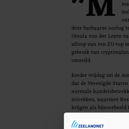
"M
ma
iso
on
deze barbaarse oorlog te
Ursula von der Leyen v
afloop van een EU-top in
gebruik van cryptovalu
omzeild.
Eerder vrijdag zei de A
dat de Verenigde Staten
normale handelsbetrekk
intrekken, waarmee Rus
krijgen als bijvoorbeeld
Amerikanen Russische 
visproducten zoals kavia