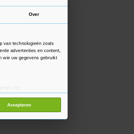
Over
p van technologieën zoals
erde advertenties en content,
en wie uw gegevens gebruikt
g kan zijn
erprinting)
t
detailgedeelte
in. U kunt uw
Accepteren
p onze cookiepagina kun je