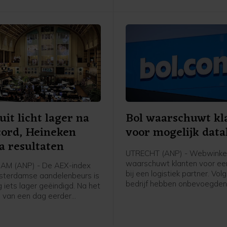
uit licht lager na
Bol waarschuwt kl
cord, Heineken
voor mogelijk data
a resultaten
UTRECHT (ANP) - Webwinkel
waarschuwt klanten voor ee
M (ANP) - De AEX-index
bij een logistiek partner. Vol
sterdamse aandelenbeurs is
bedrijf hebben onbevoegde
iets lager geëindigd. Na het
gekregen tot systemen en 
d van een dag eerder
van deze partner. Bol benadr
n beleggers opnieuw
geen systemen van het bedrijf
esultaten, waaronder die van
geraakt. Wel zijn gegevens 
 De bierbrouwer eindigde bij