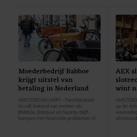
Moederbedrijf Babboe
AEX sl
krijgt uitstel van
slotre
betaling in Nederland
wint n
AMSTERDAM (ANP) - Fietsfabrikant
AMSTERDA
Accell, bekend van merken als
op de Am
Babboe, Batavus en Sparta, blijft
woensdag 
kampen met financiële problemen. Het
slotrecor
bedrijf meldt woensdag dat voorlopig
verwerkte
uitstel van betaling is verleend aan zijn
bedrijfsr
Nederlandse entiteiten.
Heineken.