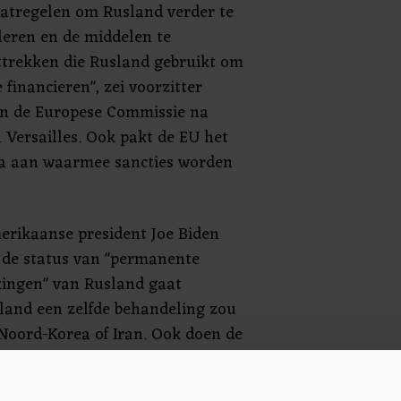
atregelen om Rusland verder te
leren en de middelen te
ttrekken die Rusland gebruikt om
 financieren", zei voorzitter
an de Europese Commissie na
 Versailles. Ook pakt de EU het
ta aan waarmee sancties worden
merikaanse president Joe Biden
 de status van "permanente
ingen" van Rusland gaat
land een zelfde behandeling zou
 Noord-Korea of Iran. Ook doen de
wodka, diamanten en
ar in de ban.