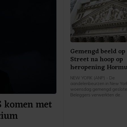
Gemengd beeld op 
Street na hoop op
heropening Horm
NEW YORK (ANP) - De
aandelenbeurzen in New York
woensdag gemengd geslote
Beleggers verwerkten de
S komen met
kwartaalresultaten van ond
SpaceX en Walt Disney. Daa
icium
hun hoop op een heropening
Straat van Hormuz toegeno