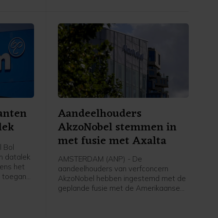
de sanctielijst is gehaald.
anten
Aandeelhouders
lek
AkzoNobel stemmen in
met fusie met Axalta
 Bol
n datalek
AMSTERDAM (ANP) - De
gens het
aandeelhouders van verfconcern
n toegang
AkzoNobel hebben ingestemd met de
gegevens
geplande fusie met de Amerikaanse
ukt dat er
branchegenoot Axalta Coating
 zelf zijn
Systems. Het bedrijf achter
van
verfmerken als Flexa, Dulux en Sikkens