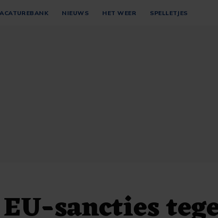
ACATUREBANK
NIEUWS
HET WEER
SPELLETJES
EU-sancties teg