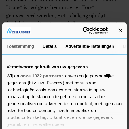
"broos" is. Volgens hem moet er "fors"
geïnvesteerd worden. Het is belangrijk dat
duidelijk wordt wat er op de lange termijn gaat
gebeuren met de koers en het budget van
Defensie, benadrukte Bauer, die naar de NAVO
vertrekt.
Toestemming
Details
Advertentie-instellingen
Ov
Grote uitdagingen
Verantwoord gebruik van uw gegevens
Wij en
onze 1022 partners
verwerken je persoonlijke
Demissionair minister Ank Bijleveld van Defensie
gegevens (bijv. uw IP-adres) met behulp van
zei bij de overdracht dat de krijgsmacht voor
technologieën zoals cookies om informatie op uw
grote uitdagingen staat. "Een militair
apparaat op te slaan en te gebruiken met als doel
aanzwellend China, en een Rusland dat raketten
gepersonaliseerde advertenties en content, metingen aan
klaarzet met de neus naar Europa, en troepen op
advertenties en content, inzicht in publiek en
de grens met Oekraïne. Dictators in meerdere
productontwikkeling. U kunt kiezen wie uw gegevens
gebruikt en met welke doelen.
landen die democratie verpulveren. Een