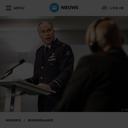
MENU
LOG IN
NIEUWS
/
BINNENLAND