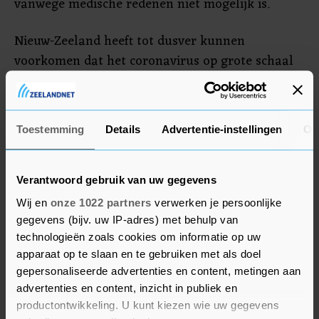
vanwege medische redenen niet mogelijk is.
Nieuw-Zeeland heeft tot dusver kunnen
voorkomen dat het coronavirus op grote schaal
om zich heen grijpt. Er zijn minder dan 30
sterfgevallen gemeld op een bevolking van circa
5 miljoen mensen. Minister Hipkins liet weten dat
Toestemming
Details
Advertentie-instellingen
Ov
wordt gekozen voor een nog strenger grensbeleid
om "de kans verder te verkleinen dat het virus
langs onze grens komt".
Verantwoord gebruik van uw gegevens
Wij en
onze 1022 partners
verwerken je persoonlijke
gegevens (bijv. uw IP-adres) met behulp van
technologieën zoals cookies om informatie op uw
apparaat op te slaan en te gebruiken met als doel
gepersonaliseerde advertenties en content, metingen aan
advertenties en content, inzicht in publiek en
productontwikkeling. U kunt kiezen wie uw gegevens