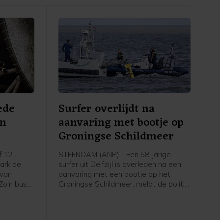
ede
Surfer overlijdt na
an
aanvaring met bootje op
Groningse Schildmeer
f 12
STEENDAM (ANP) - Een 58-jarige
park de
surfer uit Delfzijl is overleden na een
 van
aanvaring met een bootje op het
 Zo'n bus
Groningse Schildmeer, meldt de politie.
el een
De politie heeft de bestuurder van de
de
boot, een 19-jarige man uit Eemsdelta,
ijpen.
aangehouden en verhoord. Hij is weer