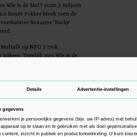
an Wie is de Mol? ruim 3 miljoen
rice Renée Fokker bleek toen de
-voetbalster Roxanne 'Rocky'
erd.
Moltalk op NPO 3 trok
kijkers. Tegelijk met Wie is de
ud & Nieuw special van The
daar keken gemiddeld ruim 2,2
t waren er iets minder dan de
r het NOS Journaal van 20.00 uur
Details
Advertentie-instellingen
 The Big Balance op SBS6 werd
 mensen gezien.
w gegevens
erwerken je persoonlijke gegevens (bijv. uw IP-adres) met behul
apparaat op te slaan en te gebruiken met als doel gepersonalise
 content, inzicht in publiek en productontwikkeling. U kunt kiez