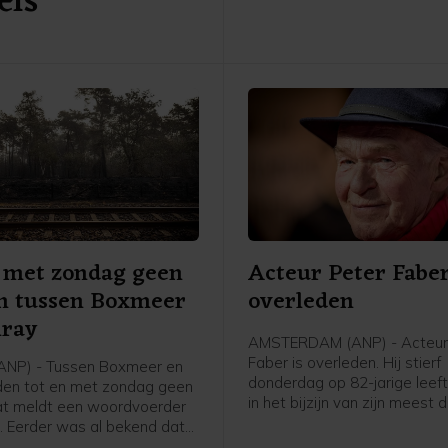
els
 met zondag geen
Acteur Peter Faber
en tussen Boxmeer
overleden
nray
AMSTERDAM (ANP) - Acteur
Faber is overleden. Hij stierf
ANP) - Tussen Boxmeer en
donderdag op 82-jarige leefti
jden tot en met zondag geen
in het bijzijn van zijn meest 
dat meldt een woordvoerder
heeft zijn familie vrijdag
a. Eerder was al bekend dat
bekendgemaakt. In zijn lange
 geen treinen zouden rijden