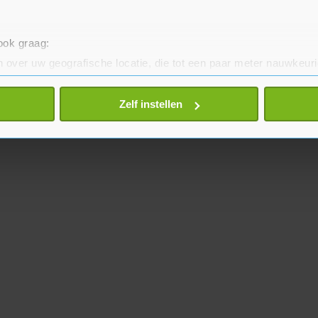
 ook graag:
 over uw geografische locatie, die tot een paar meter nauwkeuri
eren door het actief te scannen op specifieke eigenschappen (fing
onlijke gegevens worden verwerkt en stel uw voorkeuren in he
Zelf instellen
jzigen of intrekken in de Cookieverklaring.
te beter en wordt jouw bezoek makkelijker en persoonlijker. O
je gemaakte keuze altijd wijzigen of intrekken.