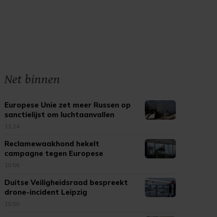
Net binnen
Europese Unie zet meer Russen op
sanctielijst om luchtaanvallen
11:24
Reclamewaakhond hekelt
campagne tegen Europese
tabaksregels
10:56
Duitse Veiligheidsraad bespreekt
drone-incident Leipzig
10:50