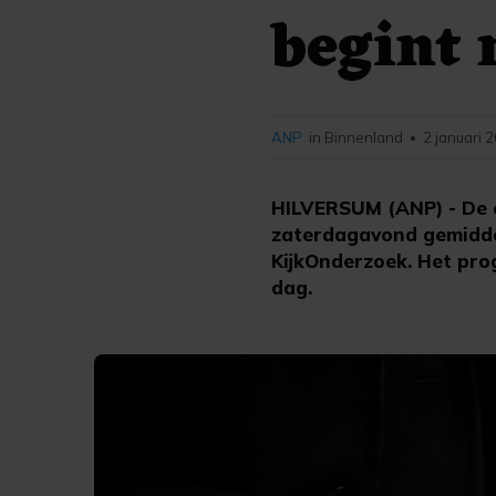
begint 
ANP
in Binnenland
2 januari 
•
HILVERSUM (ANP) - De e
zaterdagavond gemiddeld 
KijkOnderzoek. Het pr
dag.