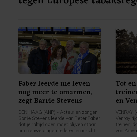
tegen Europese tabaksreg
Faber leerde me leven
Tot en
nog meer te omarmen,
trein
zegt Barrie Stevens
en Ve
DEN HAAG (ANP) - Acteur en zanger
VENRAY (
Barrie Stevens leerde van Peter Faber
Venray ri
dat je "altijd open moet blijven staan
treinen, 
om nieuwe dingen te leren en inzichten
van Arriv
te krijgen". Dat zegt de entertainer
er vrijdag