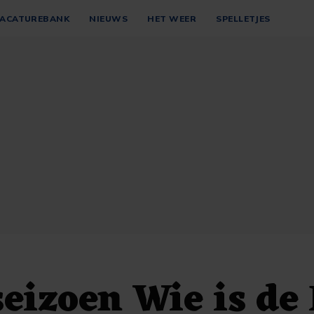
ACATUREBANK
NIEUWS
HET WEER
SPELLETJES
eizoen Wie is de