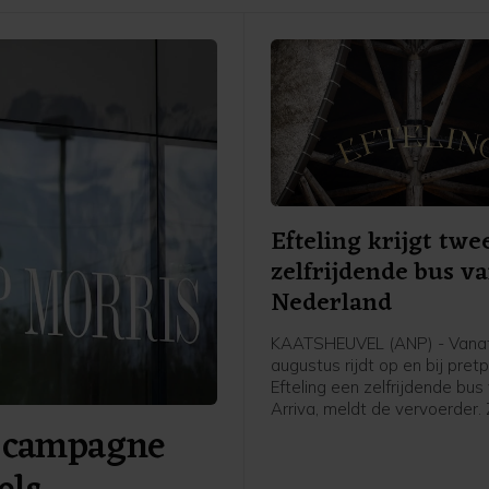
Efteling krijgt twe
zelfrijdende bus v
Nederland
KAATSHEUVEL (ANP) - Vana
augustus rijdt op en bij pret
Efteling een zelfrijdende bus
Arriva, meldt de vervoerder.
 campagne
rijdt zelfstandig. Er zit nog w
zogeheten safety driver op 
bestuurdersstoel die kan ingr