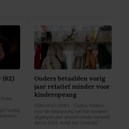
op vrije voeten, maar blijft verdachte.
 (82)
Ouders betaalden vorig
jaar relatief minder voor
kinderopvang
 Peter
DEN HAAG (ANP) - Ouders hebben
jd "vredig
voor de dagopvang van hun kinderen
dierbaren",
afgelopen jaar relatief minder betaald
dan in 2024, meldt het Centraal
 carrière
Bureau voor de Statistiek (CBS). In