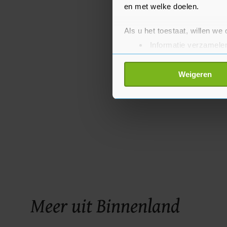
en met welke doelen.
Als u het toestaat, willen we
Informatie verzamelen
Uw apparaat identific
Lees meer over hoe uw perso
Weigeren
toestemming op elk moment wi
Met cookies werkt onze websi
ons cookiebeleid bekijken en 
Meer uit Binnenland