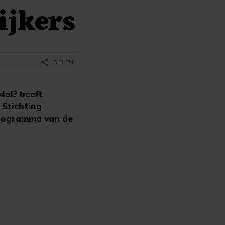
ijkers
share
DELEN
Mol? heeft
 Stichting
programma van de