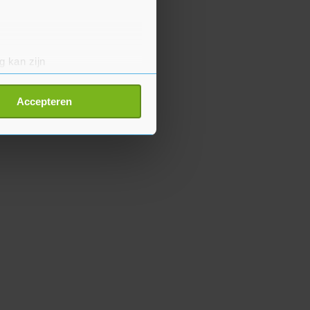
g kan zijn
erprinting)
t
detailgedeelte
in. U kunt uw
Accepteren
p onze cookiepagina kun je