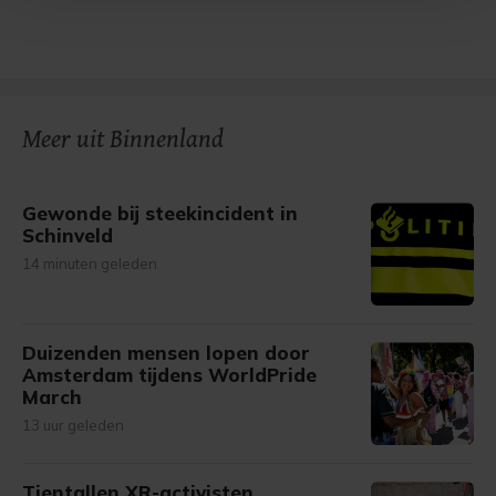
Met cookies werkt onze website beter en wordt jouw
bezoek makkelijker en persoonlijker. Op
onze cookiepagina kun je ons cookiebeleid bekijken en je
gemaakte keuze altijd wijzigen of intrekken.
Meer uit Binnenland
Gewonde bij steekincident in
Schinveld
14 minuten geleden
Duizenden mensen lopen door
Amsterdam tijdens WorldPride
March
13 uur geleden
Tientallen XR-activisten