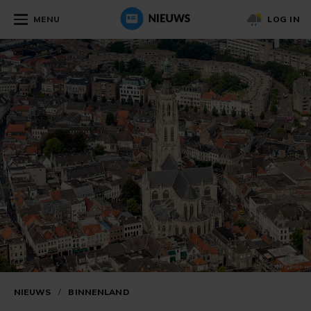
MENU
LOG IN
NIEUWS
/
BINNENLAND