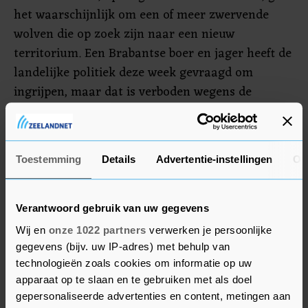
het waarschijnlijk om een of meer zwervende
wolven die op zoek zijn naar een nieuw
territorium. Een Brabantse boer en jager heeft de
landelijke politiek deze week gevraagd om
ingrijpen, maar dat is verboden wegens de
beschermde status van de wolf.
"Wij willen ook graag dat wolven geen vee
Toestemming
Details
Advertentie-instellingen
Ov
aanvallen. Veehouders moeten subsidie krijgen
voor het aanbrengen van stroomrasters, zoals
dat in Gelderland al geregeld is. Want de wolf is
Verantwoord gebruik van uw gegevens
terug en daar gaan we de komende jaren meer
Wij en
onze 1022 partners
verwerken je persoonlijke
van merken", aldus La Haye.
gegevens (bijv. uw IP-adres) met behulp van
technologieën zoals cookies om informatie op uw
apparaat op te slaan en te gebruiken met als doel
gepersonaliseerde advertenties en content, metingen aan