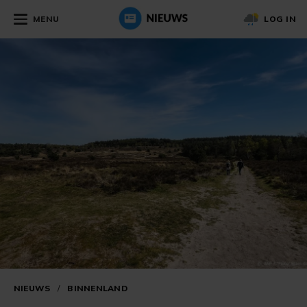
MENU
LOG IN
NIEUWS
/
BINNENLAND