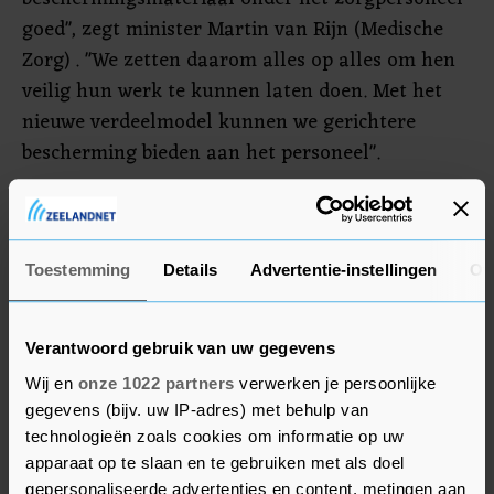
goed", zegt minister Martin van Rijn (Medische
Zorg) . "We zetten daarom alles op alles om hen
veilig hun werk te kunnen laten doen. Met het
nieuwe verdeelmodel kunnen we gerichtere
bescherming bieden aan het personeel".
Adviezen
Het ministerie blijft aan het verdeelmodel
Toestemming
Details
Advertentie-instellingen
Ov
sleutelen, en neemt nieuwe ervaringen daarin
mee, net als adviezen van deskundigen.
Verantwoord gebruik van uw gegevens
Zorgpartijen hebben beloofd hun personeel
Wij en
onze 1022 partners
verwerken je persoonlijke
nogmaals te wijzen op de richtlijnen voor het
gegevens (bijv. uw IP-adres) met behulp van
gebruik van mondkapjes. In sommige gevallen
technologieën zoals cookies om informatie op uw
worden mondkapjes met een te hoog
apparaat op te slaan en te gebruiken met als doel
berschermingsniveau gebruikt, waar dit niet
gepersonaliseerde advertenties en content, metingen aan