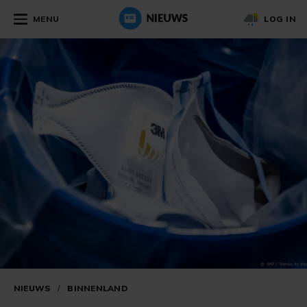
MENU
LOG IN
NIEUWS
/
BINNENLAND