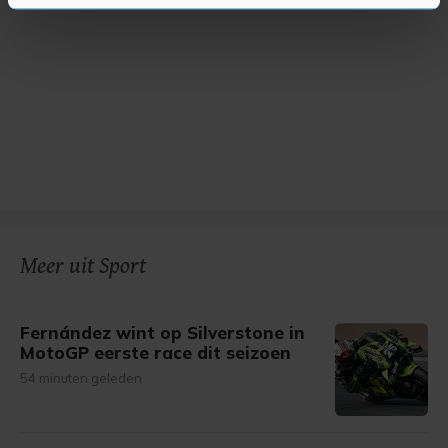
U kunt uw toestemming op elk moment wijzigen of
intrekken in de Cookieverklaring.
Met cookies werkt onze website beter en wordt jouw
bezoek makkelijker en persoonlijker. Op
onze cookiepagina kun je ons cookiebeleid bekijken en je
gemaakte keuze altijd wijzigen of intrekken.
Meer uit Sport
Fernández wint op Silverstone in
MotoGP eerste race dit seizoen
54 minuten geleden