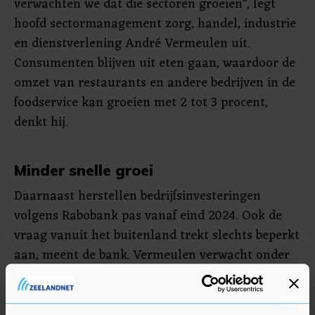
verwachten we dat die sectoren groeien", legt
hoofd sectormanagement zorg, handel, industrie
en dienstverlening André Vermeulen uit.
Consumenten blijven uit eten gaan, waardoor de
omzet van restaurants en andere bedrijven in de
foodservice kan groeien met 2 tot 3 procent,
denkt hij.
Minder snelle groei
Daarnaast herstellen bedrijfsinvesteringen
volgens Rabobank pas vanaf eind 2024. Ook de
vraag vanuit het buitenland trekt slechts beperkt
aan, meent de bank. Vermeulen verwacht onder
meer een krimp voor de transportsector, die "lijdt
onder de geopolitieke spanningen en een afname
van de bouwactiviteit".