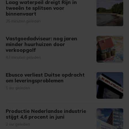
Laag waterpeil dreigt Rijn in
tweeën te splitsen voor
binnenvaart
35 minuten geleden
Vastgoedadviseur: nog jaren
minder huurhuizen door
verkoopgolf
43 minuten geleden
Ebusco verliest Duitse opdracht
om leveringsproblemen
1 uur geleden
Productie Nederlandse industrie
stijgt 4,6 procent in juni
2 uur geleden