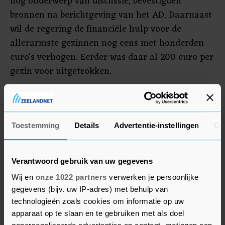
nog onderwerp van discussie, bevestigden
bronnen na berichtgeving van het AD. Daarnaast
wil de regering de financiële hulp voor de
allerarmste gezinnen nog eens met honderden
euro's verhogen. Eerder was daar al 200 euro per
gezin voor uitgetrokken.
Vliegenthart benadrukt dat huishoudens die
door de gas- en lichtrekening in de problemen
komen baat hebben bij snelle hulp. "Algemeen
Toestemming
Details
Advertentie-instellingen
Ov
beleid kan sneller worden doorgevoerd en
maatwerk kost misschien meer tijd. Het kabinet
Verantwoord gebruik van uw gegevens
lijkt dat laatste via de gemeentes te willen doen.
Wij en
onze 1022 partners
verwerken je persoonlijke
Dat is op zich goed, maar dan moet er wel tempo
gegevens (bijv. uw IP-adres) met behulp van
worden gemaakt."
technologieën zoals cookies om informatie op uw
apparaat op te slaan en te gebruiken met als doel