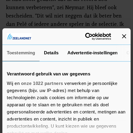
kunnen verbeteren", zei Neymar. Hij bleef ook
bescheiden. "Dit wil niet zeggen dat ik beter ben
dan Pelé of iedere andere speler in de selectie. Ik
heb wel altijd geschiedenis willen schrijven in het
Braziliaanse voetbal en met de nationale ploeg.
Dat heb ik vandaag gedaan."
Toestemming
Details
Advertentie-instellingen
Ov
De enige treffer van Bolivia kwam op naam van
Victor Abrego.
Verantwoord gebruik van uw gegevens
Wij en
onze 1022 partners
verwerken je persoonlijke
gegevens (bijv. uw IP-adres) met behulp van
technologieën zoals cookies om informatie op uw
apparaat op te slaan en te gebruiken met als doel
gepersonaliseerde advertenties en content, metingen aan
advertenties en content, inzicht in publiek en
productontwikkeling. U kunt kiezen wie uw gegevens