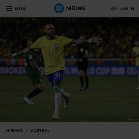
MENU
LOG IN
NIEUWS
/
VOETBAL