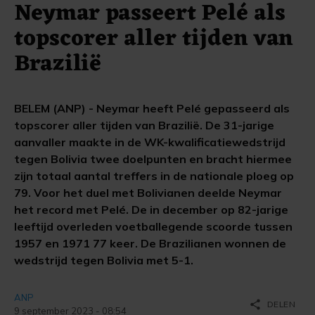
Neymar passeert Pelé als
topscorer aller tijden van
Brazilië
BELEM (ANP) - Neymar heeft Pelé gepasseerd als
topscorer aller tijden van Brazilië. De 31-jarige
aanvaller maakte in de WK-kwalificatiewedstrijd
tegen Bolivia twee doelpunten en bracht hiermee
zijn totaal aantal treffers in de nationale ploeg op
79. Voor het duel met Bolivianen deelde Neymar
het record met Pelé. De in december op 82-jarige
leeftijd overleden voetballegende scoorde tussen
1957 en 1971 77 keer. De Brazilianen wonnen de
wedstrijd tegen Bolivia met 5-1.
ANP
share
DELEN
9 september 2023 - 08:54