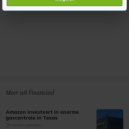
verwerkt en stel uw voorkeuren in het
detailgedeelte
in.
U kunt uw toestemming op elk moment wijzigen of
intrekken in de Cookieverklaring.
Met cookies werkt onze website beter en wordt jouw
bezoek makkelijker en persoonlijker. Op
onze cookiepagina kun je ons cookiebeleid bekijken en je
gemaakte keuze altijd wijzigen of intrekken.
Meer uit Financieel
Amazon investeert in enorme
gascentrale in Texas
39 minuten geleden