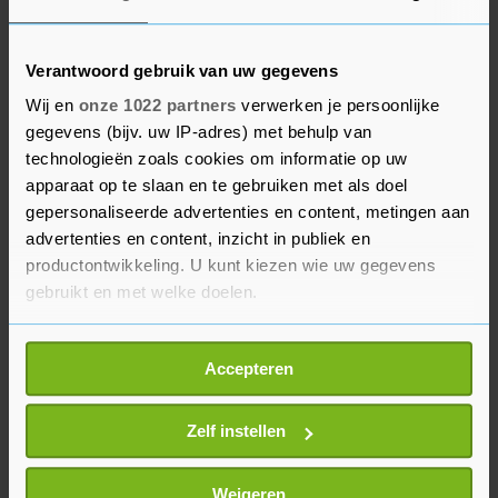
Andere streamingdiensten, zoals het in
Nederland niet beschikbare Hulu en de
Verantwoord gebruik van uw gegevens
Amerikaanse versie van HBO Max, hebben al
Wij en
onze 1022 partners
verwerken je persoonlijke
abonnementen met advertenties om gebruikers
gegevens (bijv. uw IP-adres) met behulp van
binnen te halen. Disney+ werkt ook aan een
technologieën zoals cookies om informatie op uw
goedkoper abonnement met reclames.
apparaat op te slaan en te gebruiken met als doel
gepersonaliseerde advertenties en content, metingen aan
Of de plannen daadwerkelijk helemaal doorgaan
advertenties en content, inzicht in publiek en
zoals het nu lijkt, is nog de vraag. Netflix heeft al
productontwikkeling. U kunt kiezen wie uw gegevens
wel eerder aangegeven dat niet alle content die
gebruikt en met welke doelen.
nu te zien is op de betaalde abonnementen ook
Als u het toestaat, willen we ook graag:
meegaat naar het advertentie-abonnement.
Accepteren
Informatie verzamelen over uw geografische
locatie, die tot een paar meter nauwkeurig kan zijn
Uw apparaat identificeren door het actief te
Zelf instellen
scannen op specifieke eigenschappen (fingerprinting)
Lees meer over hoe uw persoonlijke gegevens worden
Weigeren