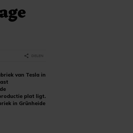
tage
share
DELEN
riek van Tesla in
mast
 de
roductie plat ligt.
briek in Grünheide