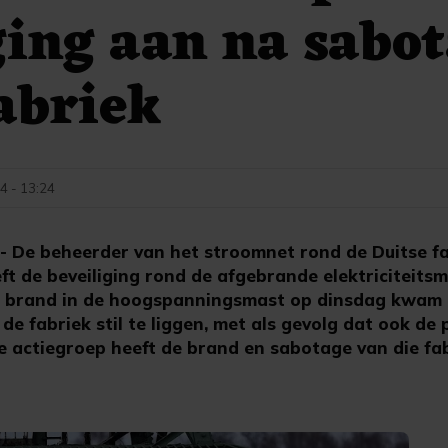
ging aan na sabo
abriek
4 - 13:24
De beheerder van het stroomnet rond de Duitse fab
eft de beveiliging rond de afgebrande elektriciteits
e brand in de hoogspanningsmast op dinsdag kwam
e fabriek stil te liggen, met als gevolg dat ook de p
he actiegroep heeft de brand en sabotage van die fa