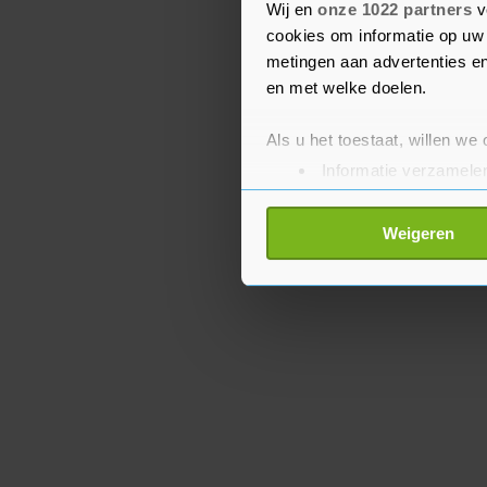
tegen Tesla en de planne
Wij en
onze 1022 partners
v
kappen voor uitbreiding 
cookies om informatie op uw 
metingen aan advertenties en
en met welke doelen.
Als u het toestaat, willen we
Informatie verzamelen
Uw apparaat identific
Lees meer over hoe uw perso
Weigeren
toestemming op elk moment wi
Met cookies werkt onze websi
ons cookiebeleid bekijken en 