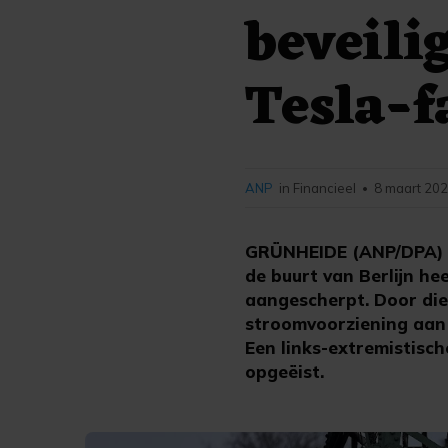
beveili
Tesla-f
ANP
in Financieel
8 maart 202
•
GRÜNHEIDE (ANP/DPA) - 
de buurt van Berlijn he
aangescherpt. Door di
stroomvoorziening aan d
Een links-extremistisc
opgeëist.