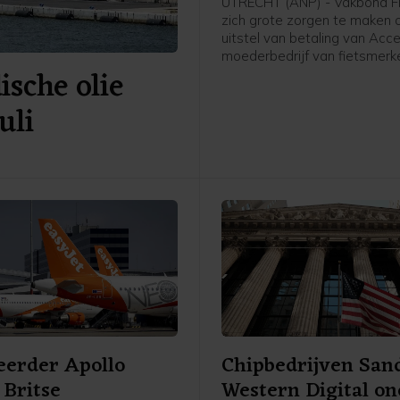
UTRECHT (ANP) - Vakbond F
zich grote zorgen te maken 
uitstel van betaling van Accel
moederbedrijf van fietsmerk
sche olie
Babboe en Batavus. Woens
meldde de internationale fie
uli
met hoofdkantoor in Amste
het uitstel is verleend aan zij
Nederlandse entiteiten. Dit 
voor de 234 werknemers in 
grote onzekerheid met zich
hun baan, inkomen en toekom
de grootste vakbond van Ne
eerder Apollo
Chipbedrijven San
Britse
Western Digital on