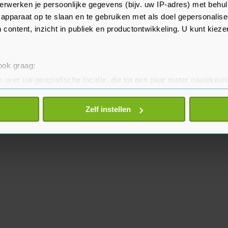
n van het bedrijf om een bos te
erwerken je persoonlijke gegevens (bijv. uw IP-adres) met behul
van de fabriek.
apparaat op te slaan en te gebruiken met als doel gepersonalise
 content, inzicht in publiek en productontwikkeling. U kunt kiez
 ook graag:
 over uw geografische locatie, die tot een paar meter nauwkeuri
eren door het actief te scannen op specifieke eigenschappen (fing
onlijke gegevens worden verwerkt en stel uw voorkeuren in he
Zelf instellen
jzigen of intrekken in de Cookieverklaring.
te beter en wordt jouw bezoek makkelijker en persoonlijker. O
je gemaakte keuze altijd wijzigen of intrekken.