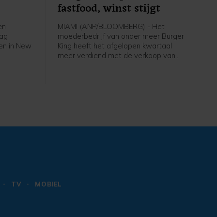
fastfood, winst stijgt
en
MIAMI (ANP/BLOOMBERG) - Het
dag
moederbedrijf van onder meer Burger
en in New
King heeft het afgelopen kwartaal
meer verdiend met de verkoop van
Whoppers en ander fastfood van zijn
n
ketens. Het bedrijf, Restaurant Brands
w goede
International (RBI), boekte in de eerste
van
helft van dit jaar meer omzet en winst,
ge
mede door goede resultaten bij
zichten van
Burger King.
dige
et aan de
andisk
 Digital
de
gestegen
TV
MOBIEL