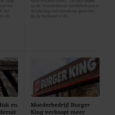
NV zegt
AMSTERDAM (ANP) - De AEX-index
over het
op de Amsterdamse aandelenbeurs is
l, het
donderdag met een plusje gesloten.
en als
Bij de bedrijven in de
dag
hoofdgraadmeter was de maritieme
tsfabrikant
oliedienstverlener SBM Offshore een
rdam dat
sterke stijger na goed ontvangen
n
cijfers en vooruitzichten.
brengt
Nederland
 mee over
st, aldus
derland.
disk en
Moederbedrijf Burger
deruit
King verkoopt meer