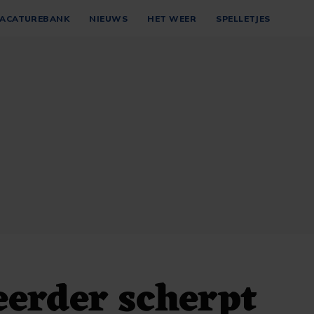
ACATUREBANK
NIEUWS
HET WEER
SPELLETJES
erder scherpt