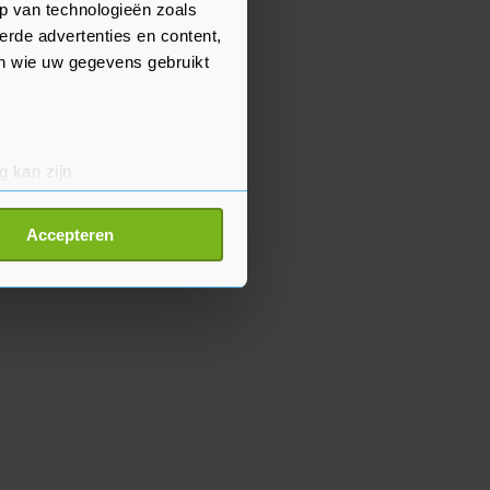
p van technologieën zoals
erde advertenties en content,
en wie uw gegevens gebruikt
g kan zijn
erprinting)
t
detailgedeelte
in. U kunt uw
Accepteren
p onze cookiepagina kun je