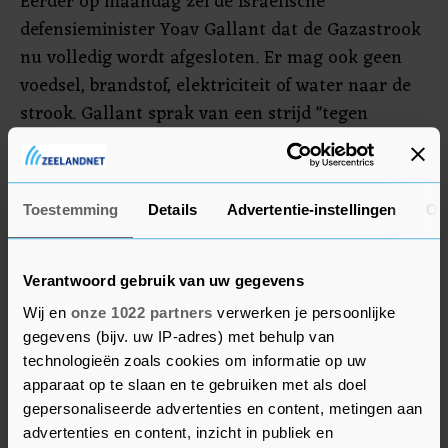
Eerder op maandag zei de Israëlische
defensieminister Yoav Gallant dat de Gazastrook
nu volledig wordt afgesloten. Er mag ook geen
voedsel, brandstof, elektriciteit of water naar de
strook. Gallant sprak van een strijd "tegen
beestachtige mensen en wij handelen als
zodanig". Er zijn 300.000 reservisten opgeroepen,
zeer waarschijnlijk voor een aanval over land op
Toestemming
Details
Advertentie-instellingen
Ov
de Gazastrook. Netanyahu zou volgens
mediaberichten de Amerikaanse president Joe
Biden al hebben gezegd dat een aanval over land
Verantwoord gebruik van uw gegevens
volgens hem nodig is.
Wij en
onze 1022 partners
verwerken je persoonlijke
gegevens (bijv. uw IP-adres) met behulp van
technologieën zoals cookies om informatie op uw
apparaat op te slaan en te gebruiken met als doel
gepersonaliseerde advertenties en content, metingen aan
advertenties en content, inzicht in publiek en