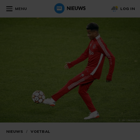
MENU
LOG IN
NIEUWS
/
VOETBAL