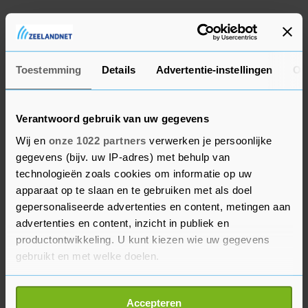
Sommige Brazilianen zoeken in Moldavië naar
een vliegtuig dat naar Brazilië vertrekt. Neres is
met enkele landgenoten naar Roemenië gereisd.
Toestemming
Details
Advertentie-instellingen
Ov
Verantwoord gebruik van uw gegevens
Wij en
onze 1022 partners
verwerken je persoonlijke
gegevens (bijv. uw IP-adres) met behulp van
technologieën zoals cookies om informatie op uw
apparaat op te slaan en te gebruiken met als doel
gepersonaliseerde advertenties en content, metingen aan
advertenties en content, inzicht in publiek en
productontwikkeling. U kunt kiezen wie uw gegevens
gebruikt en met welke doelen.
Als u het toestaat, willen we ook graag:
Accepteren