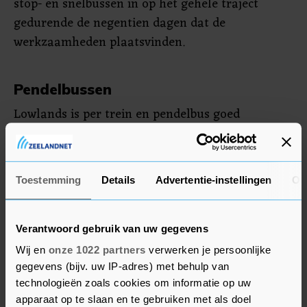
stop- en snelbussen in op het gehele traject
gedurende de negentien dagen dat de
werkzaamheden plaatsvinden.
Pendelbussen
Lowlands is per trein en pendelbus goed
bereikbaar vanaf 17 augustus na 10.30 uur. De
pendelbussen vertrekken vanaf de stations van
Dronten en Lelystad. Festivalgangers uit de
Toestemming
Details
Advertentie-instellingen
Ov
richting Noord-Holland die al vroeger hun tentje
op willen zetten, moeten omreizen of een snelbus
en Sprinter nemen naar Lelystad.
Verantwoord gebruik van uw gegevens
Wij en
onze 1022 partners
verwerken je persoonlijke
NS adviseert reizigers om voor vertrek hun reis
gegevens (bijv. uw IP-adres) met behulp van
te plannen in de NS-app of op de website.
technologieën zoals cookies om informatie op uw
apparaat op te slaan en te gebruiken met als doel