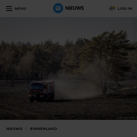
MENU
LOG IN
NIEUWS
/
BINNENLAND