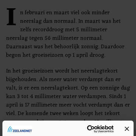
I
n februari en maart viel ook minder
neerslag dan normaal. In maart was het
zelfs recorddroog met 5 millimeter
neerslag tegen 56 millimeter normaal.
Daarnaast was het behoorlijk zonnig. Daardoor
begon het groeiseizoen op 1 april droog.
In het groeiseizoen wordt het neerslagtekort
bijgehouden. Als meer water verdampt dan er
valt, is er een neerslagtekort. Op een zonnige dag
kan 3 tot 4 millimeter water verdampen. Sinds 1
april is 17 millimeter meer vocht verdampt dan er
viel. De komende twee weken loopt het tekort
naar verwachting op tot meer dan 40 millimeter.