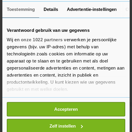
Toestemming
Details
Advertentie-instellingen
Ov
Verantwoord gebruik van uw gegevens
Wij en
onze 1022 partners
verwerken je persoonlijke
gegevens (bijv. uw IP-adres) met behulp van
technologieën zoals cookies om informatie op uw
apparaat op te slaan en te gebruiken met als doel
gepersonaliseerde advertenties en content, metingen aan
advertenties en content, inzicht in publiek en
productontwikkeling. U kunt kiezen wie uw gegevens
gebruikt en met welke doelen.
Als u het toestaat, willen we ook graag:
Accepteren
Informatie verzamelen over uw geografische
Meer uit Binnenland
locatie, die tot een paar meter nauwkeurig kan zijn
Uw apparaat identificeren door het actief te
Zelf instellen