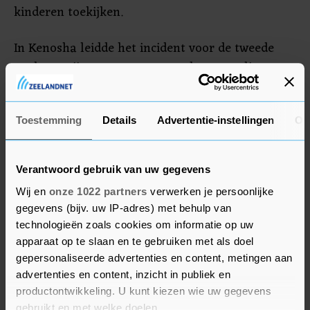
kinderen toekijken.
In Kenosha leidde het incident voor de tweede
nacht op rij tot protesten en schermutselingen.
De politie schoot traangasgranaten af op
demonstranten die weigerden te vertrekken. De
Toestemming
Details
Advertentie-instellingen
Ov
politie arresteerde zeker vijf mensen. Drie
gebouwen in het centrum van de stad in de staat
Wisconsin werden in brand gezet.
Verantwoord gebruik van uw gegevens
Wij en
onze 1022 partners
verwerken je persoonlijke
gegevens (bijv. uw IP-adres) met behulp van
technologieën zoals cookies om informatie op uw
apparaat op te slaan en te gebruiken met als doel
gepersonaliseerde advertenties en content, metingen aan
advertenties en content, inzicht in publiek en
productontwikkeling. U kunt kiezen wie uw gegevens
gebruikt en met welke doelen.