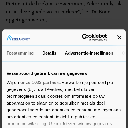
Pieter uit de boeken te zwemmen. Zeker omdat ik
nu in deze goede vorm verkeer", liet De Boer
opgetogen weten.
Kamminga verbeterde met een tijd van 55,99 zijn
eigen record uit 2019 (56,06). "Het was weer een
superleuke race waarbij ik even moest wennen
Toestemming
Details
Advertentie-instellingen
Ov
aan de vele keerpunten. Ik sta nu met deze tijd
volgens mij vijfde op de eeuwige wereldranglijst",
concludeerde de 25-jarige Katwijker voldaan.
Verantwoord gebruik van uw gegevens
Wij en
onze 1022 partners
verwerken je persoonlijke
gegevens (bijv. uw IP-adres) met behulp van
technologieën zoals cookies om informatie op uw
apparaat op te slaan en te gebruiken met als doel
gepersonaliseerde advertenties en content, metingen aan
advertenties en content, inzicht in publiek en
productontwikkeling. U kunt kiezen wie uw gegevens