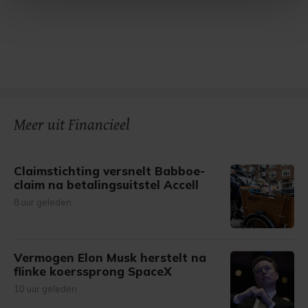
Met cookies werkt onze website beter en wordt jouw
bezoek makkelijker en persoonlijker. Op
onze cookiepagina kun je ons cookiebeleid bekijken en je
gemaakte keuze altijd wijzigen of intrekken.
Meer uit Financieel
Claimstichting versnelt Babboe-
claim na betalingsuitstel Accell
8 uur geleden
Vermogen Elon Musk herstelt na
flinke koerssprong SpaceX
10 uur geleden