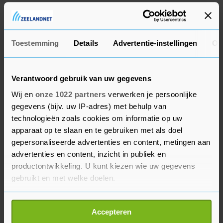
over de mogelijke gevolgen.
Mogelijke beperkingen
Toestemming
Details
Advertentie-instellingen
Ov
Ook het chemische industriecomplex Chemelot
wil nog niks zeggen over de mogelijke
Verantwoord gebruik van uw gegevens
beperkingen. "Gezien de huidige complexe
Wij en
onze 1022 partners
verwerken je persoonlijke
marktsituatie en de onduidelijkheid wanneer
gegevens (bijv. uw IP-adres) met behulp van
welke importheffingen de VS gaan nemen heeft
technologieën zoals cookies om informatie op uw
het geen zin om hier op vooruit te lopen", zegt
apparaat op te slaan en te gebruiken met als doel
een woordvoerster.
gepersonaliseerde advertenties en content, metingen aan
advertenties en content, inzicht in publiek en
productontwikkeling. U kunt kiezen wie uw gegevens
Gasunie heeft geen directe relatie met de VS, de
gebruikt en met welke doelen.
corebusiness is het transport van aardgas. Voor
bepaalde projecten koopt het bedrijf af en toe
Als u het toestaat, willen we ook graag:
materialen in de VS. Wat eventuele
Accepteren
Informatie verzamelen over uw geografische