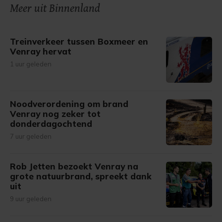
onze cookiepagina kun je ons cookiebeleid bekijken en je
Meer uit Binnenland
gemaakte keuze altijd wijzigen of intrekken.
Treinverkeer tussen Boxmeer en
Venray hervat
1 uur geleden
Noodverordening om brand
Venray nog zeker tot
donderdagochtend
7 uur geleden
Rob Jetten bezoekt Venray na
grote natuurbrand, spreekt dank
uit
9 uur geleden