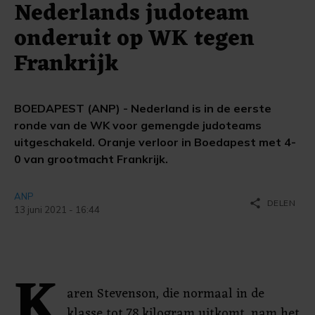
Nederlands judoteam
onderuit op WK tegen
Frankrijk
BOEDAPEST (ANP) - Nederland is in de eerste
ronde van de WK voor gemengde judoteams
uitgeschakeld. Oranje verloor in Boedapest met 4-
0 van grootmacht Frankrijk.
ANP
share
DELEN
13 juni 2021 - 16:44
K
aren Stevenson, die normaal in de
klasse tot 78 kilogram uitkomt, nam het