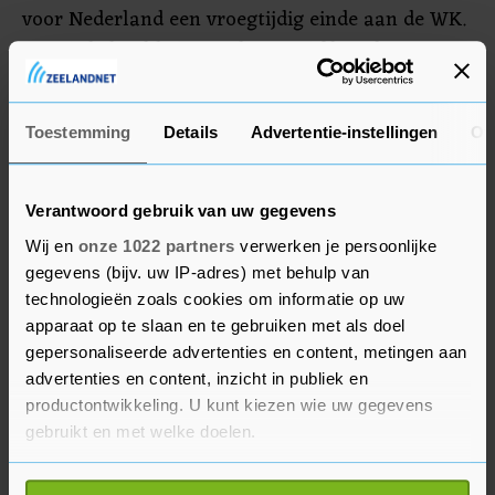
voor Nederland een vroegtijdig einde aan de WK.
Oranje behaalde in Boedapest vijf keer brons. De
WK-medailles waren voor Roy Meyer, Frank de
Wit, Sanne Vermeer, Sanne van Dijke en Guusje
Toestemming
Details
Advertentie-instellingen
Ov
Steenhuis.
Verantwoord gebruik van uw gegevens
Wij en
onze 1022 partners
verwerken je persoonlijke
gegevens (bijv. uw IP-adres) met behulp van
technologieën zoals cookies om informatie op uw
apparaat op te slaan en te gebruiken met als doel
gepersonaliseerde advertenties en content, metingen aan
advertenties en content, inzicht in publiek en
productontwikkeling. U kunt kiezen wie uw gegevens
gebruikt en met welke doelen.
Als u het toestaat, willen we ook graag: