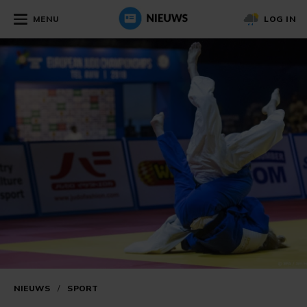
MENU
LOG IN
NIEUWS
/
SPORT