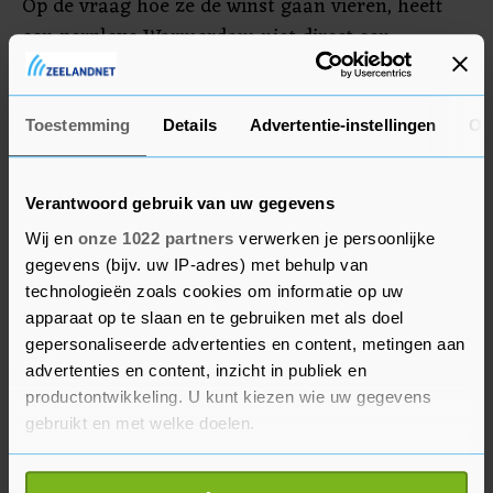
Op de vraag hoe ze de winst gaan vieren, heeft
een perplexe Warmerdam niet direct een
antwoord paraat. Producent Trent grapt: "We
gaan het vieren als nuchtere Hollanders. Dus
niet al te hard."
Toestemming
Details
Advertentie-instellingen
Ov
Verantwoord gebruik van uw gegevens
Wij en
onze 1022 partners
verwerken je persoonlijke
gegevens (bijv. uw IP-adres) met behulp van
technologieën zoals cookies om informatie op uw
apparaat op te slaan en te gebruiken met als doel
gepersonaliseerde advertenties en content, metingen aan
advertenties en content, inzicht in publiek en
productontwikkeling. U kunt kiezen wie uw gegevens
gebruikt en met welke doelen.
Als u het toestaat, willen we ook graag: