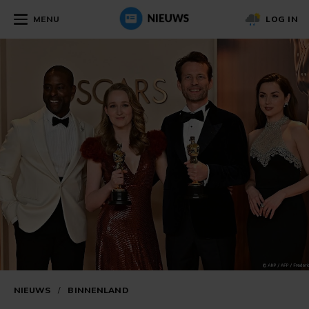
MENU
LOG IN
NIEUWS
/
BINNENLAND